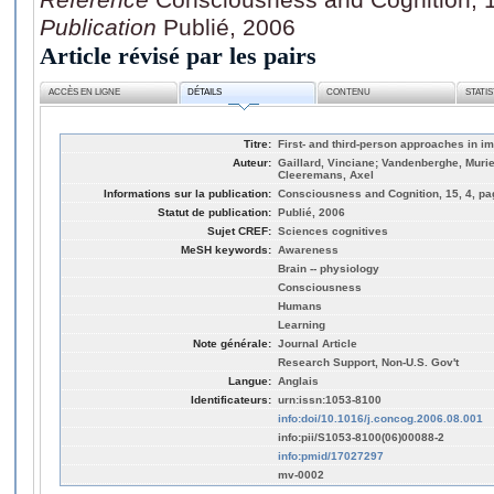
Publication
Publié, 2006
Article révisé par les pairs
ACCÈS EN LIGNE
DÉTAILS
CONTENU
STATI
Titre:
First- and third-person approaches in im
Auteur:
Gaillard, Vinciane; Vandenberghe, Murie
Cleeremans, Axel
Informations sur la publication:
Consciousness and Cognition, 15, 4, pa
Statut de publication:
Publié, 2006
Sujet CREF:
Sciences cognitives
MeSH keywords:
Awareness
Brain -- physiology
Consciousness
Humans
Learning
Note générale:
Journal Article
Research Support, Non-U.S. Gov't
Langue:
Anglais
Identificateurs:
urn:issn:1053-8100
info:doi/10.1016/j.concog.2006.08.001
info:pii/S1053-8100(06)00088-2
info:pmid/17027297
mv-0002