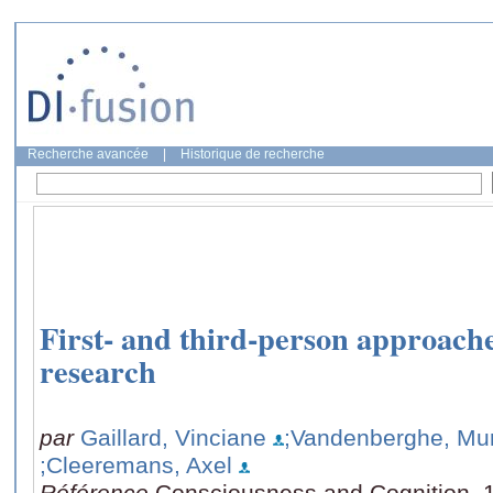
Recherche avancée
|
Historique de recherche
First- and third-person approache
research
par
Gaillard, Vinciane
;Vandenberghe, Mur
;Cleeremans, Axel
Référence
Consciousness and Cognition, 1