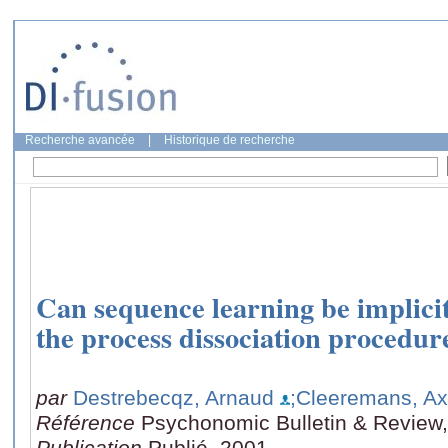
Recherche avancée
|
Historique de recherche
Can sequence learning be implici
the process dissociation procedur
par
Destrebecqz, Arnaud
;Cleeremans, Ax
Référence
Psychonomic Bulletin & Review,
Publication
Publié, 2001