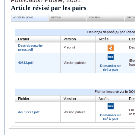
Article révisé par les pairs
ACCÈS EN LIGNE
DÉTAILS
CONTENU
STATI
Fichier(s) déposé(s) par l'enc
Fichier
Version
Accès
Des
Destrebecqz-in-
Preprint
Des
press.pdf
Œuv
40813.pdf
Version publiée
l'œ
Demander un
tiré à part
Fichier importé via le DOI
Fichier
Version
Accès
Des
Full
doi 17277.pdf
Version publiée
or f
Demander un
tiré à part