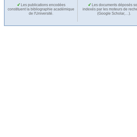
Les publications encodées
Les documents déposés so
constituent la bibliographie académique
indexés par les moteurs de rech
de l'Université.
(Google Scholar,…).