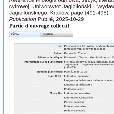
cyfrowej, Uniwersytet Jagielloński – Wyda
Jagiellońskiego, Kraków, page (491-495)
Publication
Publié, 2025-10-29
Partie d'ouvrage collectif
DÉTAILS
CONTENU
Titre:
Poemat prozą XXI wieku, czyli kontynua
Rimbaudowskiej nowoczesności
Auteur:
Ganowski, Yoana
Editeur scientifique:
Bilczewski, Tomasz; Górniak-Prasnal, K
Informations sur la publication:
Filologia od/nowa, Język, literatura, ku
Jagielloński – Wydawnictwo Uniwersyte
(491-495)
Statut de publication:
Publié, 2025-10-29
Sujet CREF:
Littérature comparée
Langues et littératures baltes et slaves
Langues et littératures
Philologie slave
Mots-clés:
Littérature polonaise
Littératures Comparées
Poème en prose
Poésie polonaise
Poésie française