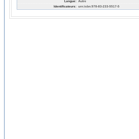
Langue:
Autre
Identificateurs:
urn:isbn:978-83-233-5517-5