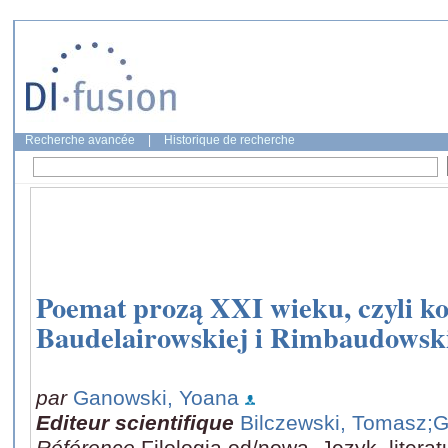
Recherche avancée
|
Historique de recherche
Poemat prozą XXI wieku, czyli k
Baudelairowskiej i Rimbaudowski
par
Ganowski, Yoana
Editeur scientifique
Bilczewski, Tomasz
;G
Référence
Filologia od/nowa, Język, litera