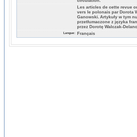
circulation.
Les articles de cette revue o
vers le polonais par Dorota
Ganowski. Artykuły w tym n
przetłumaczone z języka fra
przez Dorotę Walczak‑Delano
Langue:
Français