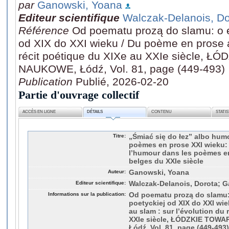
par
Ganowski, Yoana
Editeur scientifique
Walczak-Delanois, Do
Référence
Od poematu prozą do slamu: o e
od XIX do XXI wieku / Du poème en prose au
récit poétique du XIXe au XXIe siècl
NAUKOWE, Łódź, Vol. 81, page (449-493)
Publication
Publié, 2026-02-20
Partie d'ouvrage collectif
ACCÈS EN LIGNE
DÉTAILS
CONTENU
STATI
Titre:
„Śmiać się do łez” albo humo
poèmes en prose XXI wieku: «
l’humour dans les poèmes en
belges du XXIe siècle
Auteur:
Ganowski, Yoana
Editeur scientifique:
Walczak-Delanois, Dorota; 
Informations sur la publication:
Od poematu prozą do slamu:
poetyckiej od XIX do XXI wie
au slam : sur l’évolution du 
XXIe siècle, ŁÓDZKIE TO
Łódź, Vol. 81, page (449-493)