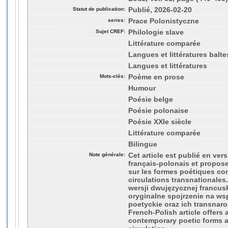
Statut de publication:
Publié, 2026-02-20
series:
Prace Polonistyczne
Sujet CREF:
Philologie slave
Littérature comparée
Langues et littératures balte
Langues et littératures
Mots-clés:
Poème en prose
Humour
Poésie belge
Poésie polonaise
Poésie XXIe siècle
Littérature comparée
Bilingue
Note générale:
Cet article est publié en ver
français‑polonais et propose
sur les formes poétiques co
circulations transnationales
wersji dwujęzycznej francusk
oryginalne spojrzenie na w
poetyckie oraz ich transnar
French‑Polish article offers 
contemporary poetic forms a