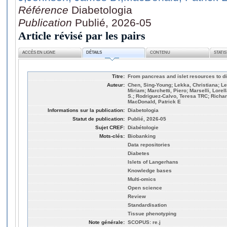
Référence
Diabetologia
Publication
Publié, 2026-05
Article révisé par les pairs
ACCÈS EN LIGNE
DÉTAILS
CONTENU
STATI
Titre:
From pancreas and islet resources to di
Auteur:
Chen, Sing-Young; Lekka, Christiana; L
Miriam; Marchetti, Piero; Marselli, Lore
S.; Rodriguez-Calvo, Teresa TRC; Richa
MacDonald, Patrick E
Informations sur la publication:
Diabetologia
Statut de publication:
Publié, 2026-05
Sujet CREF:
Diabétologie
Mots-clés:
Biobanking
Data repositories
Diabetes
Islets of Langerhans
Knowledge bases
Multi-omics
Open science
Review
Standardisation
Tissue phenotyping
Note générale:
SCOPUS: re.j