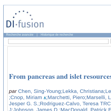
Recherche avancée
|
Historique de recherche
From pancreas and islet resources
par
Chen, Sing-Young
;Lekka, Christiana
;L
;Cnop, Miriam
;Marchetti, Piero
;Marselli, 
Jesper G. S.
;Rodriguez-Calvo, Teresa TRC
J
;Johnson, James D.
;MacDonald, Patrick 