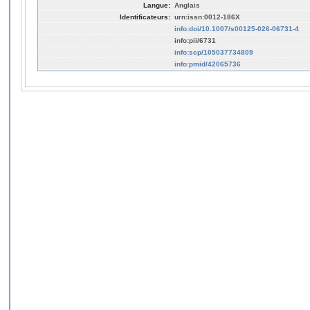
Langue:
Anglais
Identificateurs:
urn:issn:0012-186X
info:doi/10.1007/s00125-026-06731-4
info:pii/6731
info:scp/105037734809
info:pmid/42065736