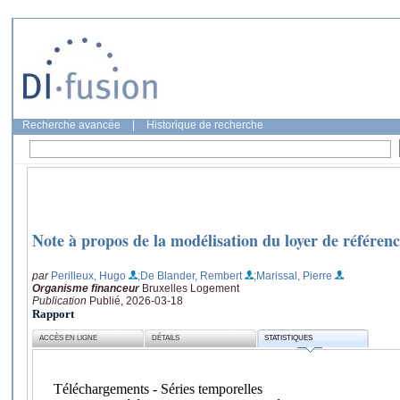
Recherche avancée
|
Historique de recherche
Note à propos de la modélisation du loyer de référenc
par
Perilleux, Hugo
;De Blander, Rembert
;Marissal, Pierre
Organisme financeur
Bruxelles Logement
Publication
Publié, 2026-03-18
Rapport
ACCÈS EN LIGNE
DÉTAILS
STATISTIQUES