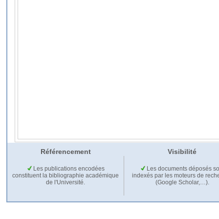
Référencement
Visibilité
Les publications encodées
Les documents déposés so
constituent la bibliographie académique
indexés par les moteurs de rech
de l'Université.
(Google Scholar,…).