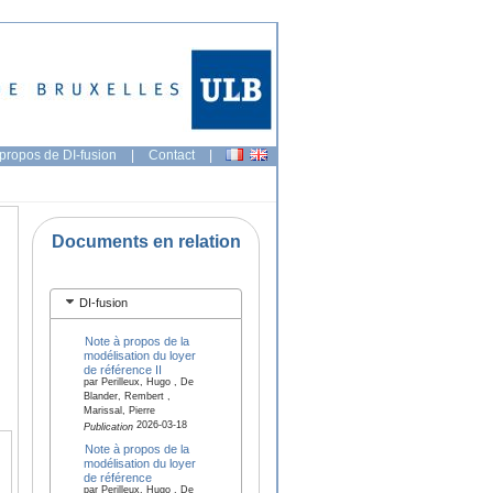
propos de DI-fusion
|
Contact
|
Documents en relation
DI-fusion
Note à propos de la
modélisation du loyer
de référence II
par Perilleux, Hugo , De
Blander, Rembert ,
Marissal, Pierre
2026-03-18
Publication
Note à propos de la
modélisation du loyer
de référence
par Perilleux, Hugo , De