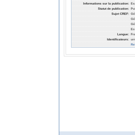
Informations sur la publication:
Es
Statut de publication:
Pu
Sujet CREF:
Gé
Gé
Gé
Ec
Langue:
Fr
Identificateurs:
ur
Re