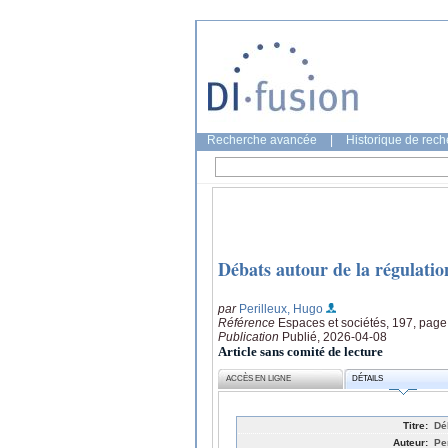
Recherche avancée
|
Historique de rec
Débats autour de la régulation
par
Perilleux, Hugo
Référence
Espaces et sociétés, 197, page
Publication
Publié, 2026-04-08
Article sans comité de lecture
ACCÈS EN LIGNE
DÉTAILS
Titre:
Dé
Auteur:
Pe