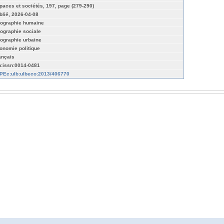
paces et sociétés, 197, page (279-290)
blié, 2026-04-08
ographie humaine
ographie sociale
ographie urbaine
onomie politique
ançais
n:issn:0014-0481
PEc:ulb:ulbeco:2013/406770