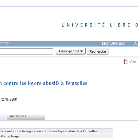
herche
Mon DI-fusion
|
À 
Passe-partout
Citer
 contre les loyers abusifs à Bruxelles
 (279-290)
STATISTIQUES
bats autour de la régulation contre les loyers abusifs à Bruxelles
rilleux, Hugo