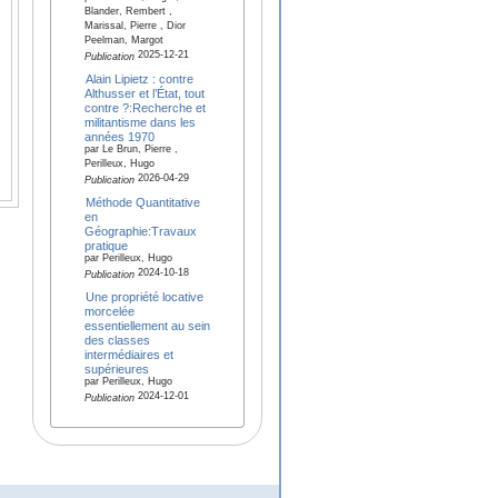
Blander, Rembert ,
Marissal, Pierre , Dior
Peelman, Margot
2025-12-21
Publication
Alain Lipietz : contre
Althusser et l’État, tout
contre ?:Recherche et
militantisme dans les
années 1970
par Le Brun, Pierre ,
Perilleux, Hugo
2026-04-29
Publication
Méthode Quantitative
en
Géographie:Travaux
pratique
par Perilleux, Hugo
2024-10-18
Publication
Une propriété locative
morcelée
essentiellement au sein
des classes
intermédiaires et
supérieures
par Perilleux, Hugo
2024-12-01
Publication