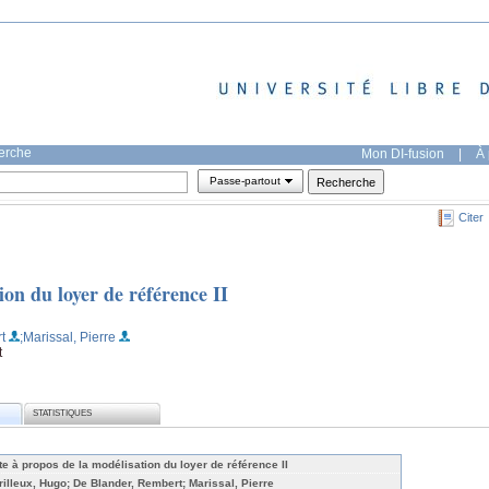
herche
Mon DI-fusion
|
À 
Passe-partout
Citer
ion du loyer de référence II
t
;Marissal, Pierre
t
STATISTIQUES
te à propos de la modélisation du loyer de référence II
rilleux, Hugo; De Blander, Rembert; Marissal, Pierre