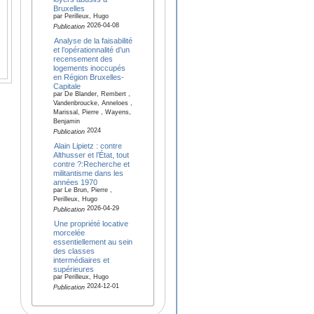
Bruxelles
par Perilleux, Hugo
2026-04-08
Publication
Analyse de la faisabilité
et l’opérationnalité d’un
recensement des
logements inoccupés
en Région Bruxelles-
Capitale
par De Blander, Rembert ,
Vandenbroucke, Anneloes ,
Marissal, Pierre , Wayens,
Benjamin
2024
Publication
Alain Lipietz : contre
Althusser et l’État, tout
contre ?:Recherche et
militantisme dans les
années 1970
par Le Brun, Pierre ,
Perilleux, Hugo
2026-04-29
Publication
Une propriété locative
morcelée
essentiellement au sein
des classes
intermédiaires et
supérieures
par Perilleux, Hugo
2024-12-01
Publication