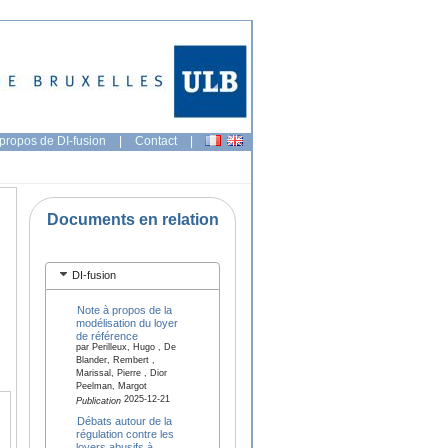
propos de DI-fusion
|
Contact
|
Documents en relation
DI-fusion
Note à propos de la
modélisation du loyer
de référence
par Perilleux, Hugo , De
Blander, Rembert ,
Marissal, Pierre , Dior
Peelman, Margot
2025-12-21
Publication
Débats autour de la
régulation contre les
loyers abusifs à