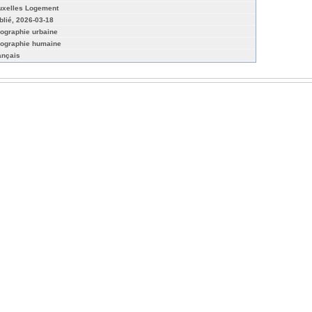
uxelles Logement
blié, 2026-03-18
ographie urbaine
ographie humaine
ançais