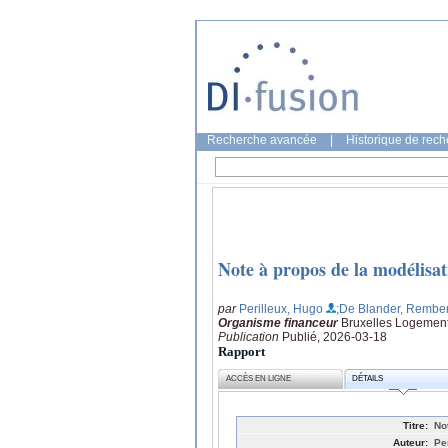
Recherche avancée
|
Historique de rec
Note à propos de la modélisat
par
Perilleux, Hugo
;De Blander, Rember
Organisme financeur
Bruxelles Logemen
Publication
Publié, 2026-03-18
Rapport
ACCÈS EN LIGNE
DÉTAILS
Titre:
No
Auteur:
Pe