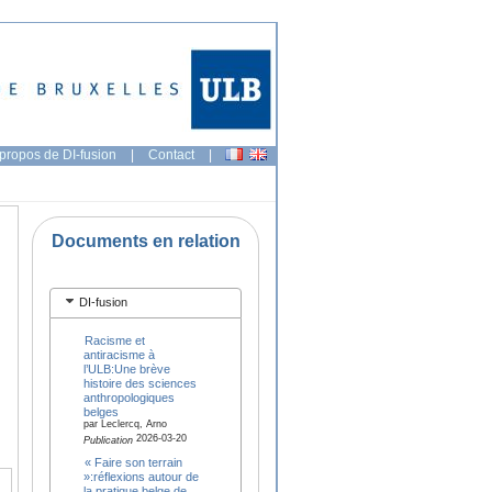
propos de DI-fusion
|
Contact
|
Documents en relation
DI-fusion
Racisme et
antiracisme à
l’ULB:Une brève
histoire des sciences
anthropologiques
belges
par Leclercq, Arno
2026-03-20
Publication
« Faire son terrain
»:réflexions autour de
la pratique belge de