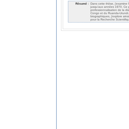
Résumé :
Dans cette thèse, j'examine l
jusqu'aux années 1970. Ce pr
professionnalisation de la di
Congo et du Ruanda-Urundi. 
biographiques, j'explore ains
pour la Recherche Scientifiq