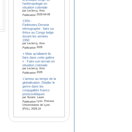
l’anthropologie en
situation coloniale
par Leclercq, Arno
2026-04-08
Publication
CRN -
Fieldnotes:Devenir
ethnographe : faire sa
thèse au Congo belge
durant les années
1950
par Leclercq, Arno
2026
Publication
« Mais qu'allaient-ils
faire dans cette galère
» : Faire son terrain en
situation coloniale
par Leclercq, Arno
2026
Publication
L'amour au temps de la
globalisation. Déplier le
genre dans les
conjugalités franco-
postsoviétiques
par Sizaire, Laure
Lyon, Presses
Publication
Universitaires de Lyon
(PUL), 2026-10