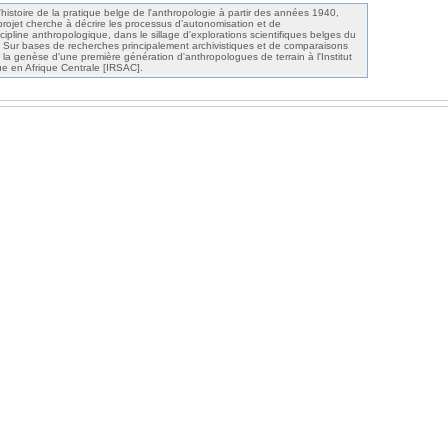
'histoire de la pratique belge de l'anthropologie à partir des années 1940,
ojet cherche à décrire les processus d’autonomisation et de
scipline anthropologique, dans le sillage d'explorations scientifiques belges du
Sur bases de recherches principalement archivistiques et de comparaisons
i la genèse d'une première génération d'anthropologues de terrain à l'Institut
ue en Afrique Centrale [IRSAC].