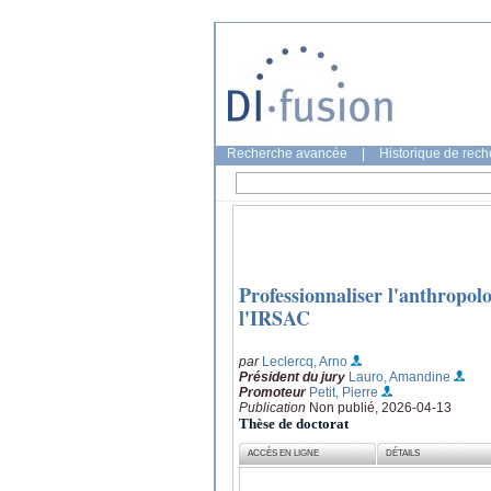
Recherche avancée
|
Historique de rec
Professionnaliser l'anthropolo
l'IRSAC
par
Leclercq, Arno
Président du jury
Lauro, Amandine
Promoteur
Petit, Pierre
Publication
Non publié, 2026-04-13
Thèse de doctorat
ACCÈS EN LIGNE
DÉTAILS