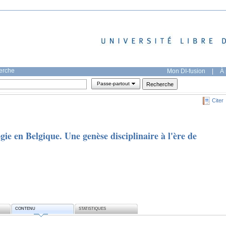
herche
Mon DI-fusion
|
À 
Passe-partout
Citer
gie en Belgique. Une genèse disciplinaire à l'ère de
CONTENU
STATISTIQUES