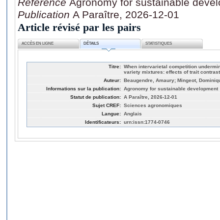
Référence
Agronomy for sustainable deve
Publication
A Paraître, 2026-12-01
Article révisé par les pairs
ACCÈS EN LIGNE
DÉTAILS
STATISTIQUES
Titre:
When intervarietal competition undermin
variety mixtures: effects of trait contra
Auteur:
Beaugendre, Amaury; Mingeot, Dominique
Informations sur la publication:
Agronomy for sustainable development
Statut de publication:
A Paraître, 2026-12-01
Sujet CREF:
Sciences agronomiques
Langue:
Anglais
Identificateurs:
urn:issn:1774-0746