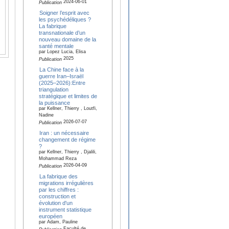
2024-06-01
Publication
Soigner l’esprit avec
les psychédéliques ?
La fabrique
transnationale d’un
nouveau domaine de la
santé mentale
par Lopez Lucia, Elisa
2025
Publication
La Chine face à la
guerre Iran–Israël
(2025–2026):Entre
triangulation
stratégique et limites de
la puissance
par Kellner, Thierry , Loutfi,
Nadine
2026-07-07
Publication
Iran : un nécessaire
changement de régime
?
par Kellner, Thierry , Djalili,
Mohammad Reza
2026-04-09
Publication
La fabrique des
migrations irrégulières
par les chiffres :
construction et
évolution d'un
instrument statistique
européen
par Adam, Pauline