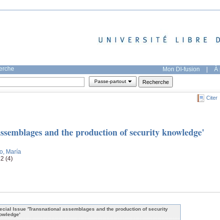
herche
Mon DI-fusion
|
À 
Passe-partout
Citer
assemblages and the production of security knowledge'
o, María
12 (4)
ecial Issue 'Transnational assemblages and the production of security
owledge'