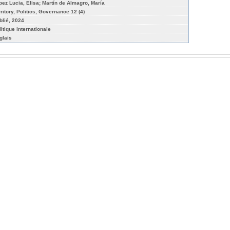
pez Lucia, Elisa; Martín de Almagro, María
rritory, Politics, Governance 12 (4)
blié, 2024
litique internationale
glais