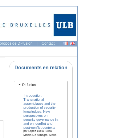
propos de DI-fusion
|
Contact
|
Documents en relation
DI-fusion
Introduction:
Transnational
assemblages and the
production of security
knowledges. New
perspectives on
security governance in,
and on, conflict and
post-conflict contexts
par Lopez Lucia, Elisa ,
Martin De Almagro, Maria