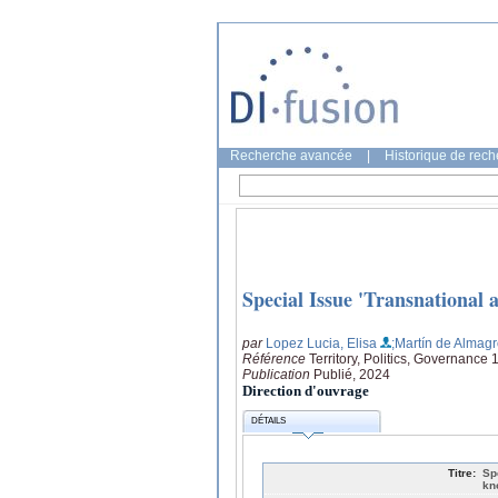
Recherche avancée
|
Historique de rec
Special Issue 'Transnational 
par
Lopez Lucia, Elisa
;Martín de Almagr
Référence
Territory, Politics, Governance 
Publication
Publié, 2024
Direction d'ouvrage
DÉTAILS
Titre:
Sp
kn