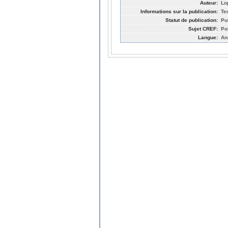
Auteur:
Lo
Informations sur la publication:
Te
Statut de publication:
Pu
Sujet CREF:
Po
Langue:
An