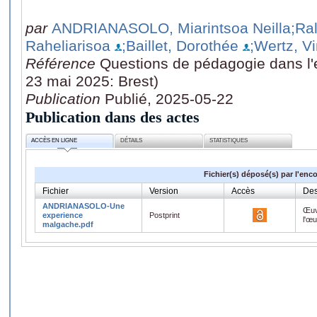
par
ANDRIANASOLO, Miarintsoa Neilla
;Ra
Raheliarisoa
;Baillet, Dorothée
;Wertz, V
Référence
Questions de pédagogie dans l'
23 mai 2025: Brest)
Publication
Publié, 2025-05-22
Publication dans des actes
ACCÈS EN LIGNE
DÉTAILS
STATISTIQUES
Fichier(s) déposé(s) par l'enc
Fichier
Version
Accès
Des
ANDRIANASOLO-Une
Œuv
experience
Postprint
l'œ
malgache.pdf