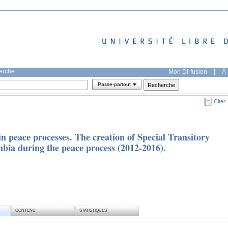
herche
Mon DI-fusion
|
À 
Passe-partout
Citer
 in peace processes. The creation of Special Transitory
mbia during the peace process (2012-2016).
CONTENU
STATISTIQUES