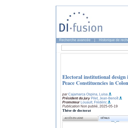
Recherche avancée
|
Historique de rec
Electoral institutional design
Peace Constituencies in Colo
par
Cajamarca Ospina, Luisa
Président du jury
Pilet, Jean-Benoît
Promoteur
Louault, Frédéric
Publication
Non publié, 2025-05-19
Thèse de doctorat
ACCÈS EN LIGNE
DÉTAILS