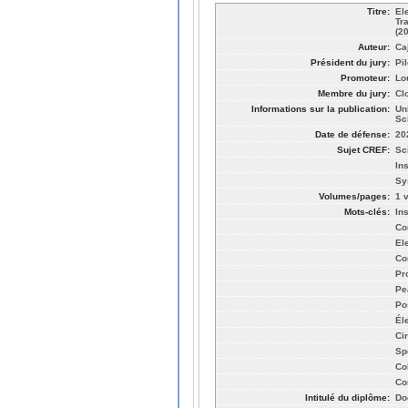
Titre:
El
Tr
(2
Auteur:
Ca
Président du jury:
Pi
Promoteur:
Lo
Membre du jury:
Cl
Informations sur la publication:
Un
Sc
Date de défense:
20
Sujet CREF:
Sc
In
Sy
Volumes/pages:
1 v
Mots-clés:
Ins
Co
El
Co
Pr
Pe
Po
Él
Ci
Sp
Co
Co
Intitulé du diplôme:
Do