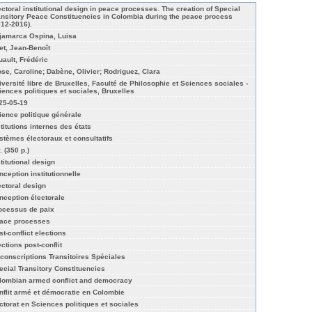
ectoral institutional design in peace processes. The creation of Special
ansitory Peace Constituencies in Colombia during the peace process
012-2016).
jamarca Ospina, Luisa
let, Jean-Benoît
uault, Frédéric
ose, Caroline; Dabène, Olivier; Rodriguez, Clara
iversité libre de Bruxelles, Faculté de Philosophie et Sciences sociales -
iences politiques et sociales, Bruxelles
25-05-19
ience politique générale
stitutions internes des états
stèmes électoraux et consultatifs
. (350 p.)
titutional design
nception institutionnelle
ectoral design
nception électorale
ocessus de paix
ace processes
st-conflict elections
ections post-conflit
rconscriptions Transitoires Spéciales
ecial Transitory Constituencies
lombian armed conflict and democracy
nflit armé et démocratie en Colombie
ctorat en Sciences politiques et sociales