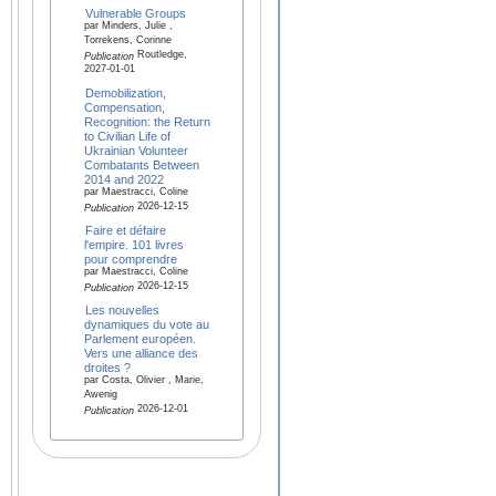
Vulnerable Groups
par Minders, Julie ,
Torrekens, Corinne
Routledge,
Publication
2027-01-01
Demobilization,
Compensation,
Recognition: the Return
to Civilian Life of
Ukrainian Volunteer
Combatants Between
2014 and 2022
par Maestracci, Coline
2026-12-15
Publication
Faire et défaire
l'empire. 101 livres
pour comprendre
par Maestracci, Coline
2026-12-15
Publication
Les nouvelles
dynamiques du vote au
Parlement européen.
Vers une alliance des
droites ?
par Costa, Olivier , Marie,
Awenig
2026-12-01
Publication