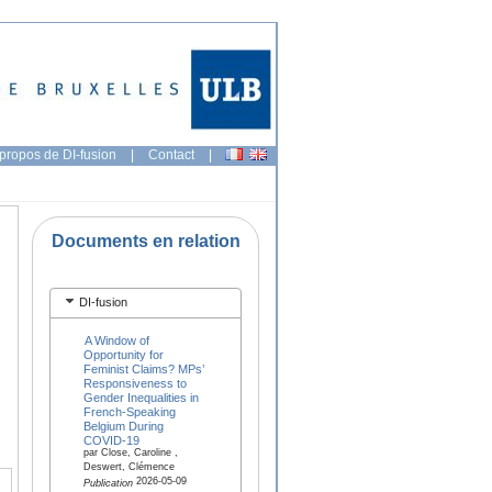
propos de DI-fusion
|
Contact
|
Documents en relation
DI-fusion
A Window of
Opportunity for
Feminist Claims? MPs’
Responsiveness to
Gender Inequalities in
French-Speaking
Belgium During
COVID-19
par Close, Caroline ,
Deswert, Clémence
2026-05-09
Publication