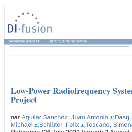
Recherche avancée
|
Historique de recherche
Low-Power Radiofrequency Syst
Project
par
Aguilar Sanchez, Juan Antonio
;Dasgu
Michaël
;Schlüter, Felix
;Toscano, Simon
Référence
(26 July 2023 through 3 August