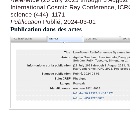
International Cosmic Ray Conference, ICR
science (444), 1171
Publication
Publié, 2024-03-01
Publication dans des actes
ACCÈS EN LIGNE
DÉTAILS
CONTENU
STATI
Titre:
Low-Power Radiofrequency Systems for
Auteur:
Aguilar Sanchez, Juan Antonio; Dasgupt
Schlüter, Felix; Toscano, Simona; et al.
Informations sur la publication:
(26 July 2023 through 3 August 2023: Na
Ray Conference, ICRC 2023, Pos proceed
Statut de publication:
Publié, 2024-03-01
Sujet CREF:
Physique
Langue:
Français
Identificateurs:
urn:issn:1824-8039
info:doi/10.22323/1.444.1171
info:scp/85212255878