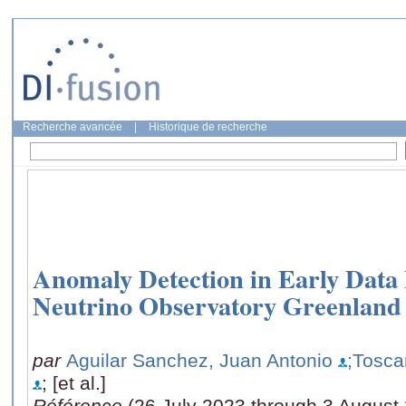
Recherche avancée
|
Historique de recherche
Anomaly Detection in Early Data
Neutrino Observatory Greenland
par
Aguilar Sanchez, Juan Antonio
;Tosca
; [et al.]
Référence
(26 July 2023 through 3 August