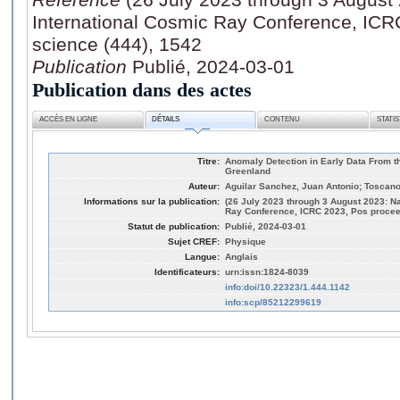
International Cosmic Ray Conference, ICR
science (444), 1542
Publication
Publié, 2024-03-01
Publication dans des actes
ACCÈS EN LIGNE
DÉTAILS
CONTENU
STATI
Titre:
Anomaly Detection in Early Data From t
Greenland
Auteur:
Aguilar Sanchez, Juan Antonio; Toscano, 
Informations sur la publication:
(26 July 2023 through 3 August 2023: Na
Ray Conference, ICRC 2023, Pos proceed
Statut de publication:
Publié, 2024-03-01
Sujet CREF:
Physique
Langue:
Anglais
Identificateurs:
urn:issn:1824-8039
info:doi/10.22323/1.444.1142
info:scp/85212299619