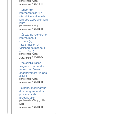
par Mottrie, Cindy
2025-10-11
Publication
Rencontre
intersectorielle : La
sécurité émotionnelle
lors des 1000 premiers
jours
par Mottrie, Cindy
2025-04-04
Publication
Réseau de recherche
international «
Groupe(s),
Transmission et
Violence de masse »
(GeTraVim)
par Mottrie, Cindy
2025-03-27
Publication
Une configuration
singulière autour du
fantasme d’auto-
engendrement : le cas
d’Adèle.
par Mottrie, Cindy
2025-04-01
Publication
Le bébé, mobilisateur
de changement des
processus de
précarisation.
par Mottrie, Cindy , Lillo,
Elisa
2025-04-01
Publication