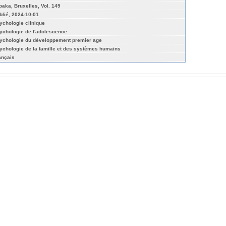
paka, Bruxelles, Vol. 149
blié, 2024-10-01
ychologie clinique
ychologie de l'adolescence
ychologie du développement premier age
ychologie de la famille et des systèmes humains
ançais