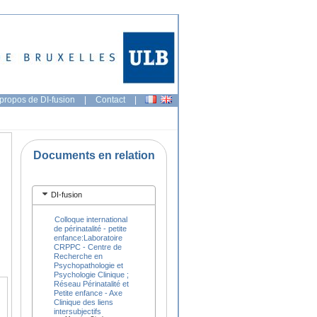
propos de DI-fusion
|
Contact
|
Documents en relation
DI-fusion
Colloque international
de périnatalité - petite
enfance:Laboratoire
CRPPC - Centre de
Recherche en
Psychopathologie et
Psychologie Clinique ;
Réseau Périnatalité et
Petite enfance - Axe
Clinique des liens
intersubjectifs