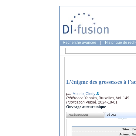
Recherche avancée
|
Historique de rec
L’énigme des grossesses à l’a
par
Mottrie, Cindy
Référence
Yapaka, Bruxelles, Vol. 149
Publication
Publié, 2024-10-01
Ouvrage auteur unique
ACCÈS EN LIGNE
DÉTAILS
Titre:
L’
Auteur:
Mo