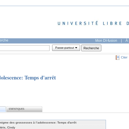
herche
Mon DI-fusion
|
À 
Passe-partout
Citer
dolescence: Temps d'arrêt
STATISTIQUES
énigme des grossesses à l’adolescence: Temps d'arrêt
ttrie, Cindy