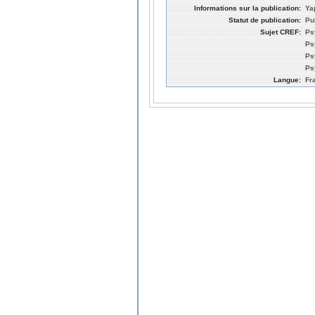
Informations sur la publication:
Ya
Statut de publication:
Pu
Sujet CREF:
Ps
Ps
Ps
Ps
Langue:
Fr