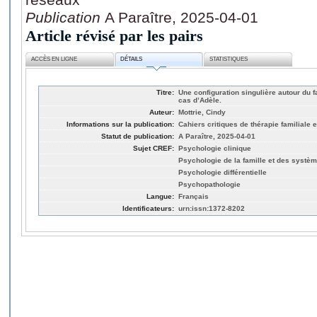
Publication
A Paraître, 2025-04-01
Article révisé par les pairs
ACCÈS EN LIGNE
DÉTAILS
STATISTIQUES
Titre:
Une configuration singulière autour du 
cas d’Adèle.
Auteur:
Mottrie, Cindy
Informations sur la publication:
Cahiers critiques de thérapie familiale 
Statut de publication:
A Paraître, 2025-04-01
Sujet CREF:
Psychologie clinique
Psychologie de la famille et des syst
Psychologie différentielle
Psychopathologie
Langue:
Français
Identificateurs:
urn:issn:1372-8202