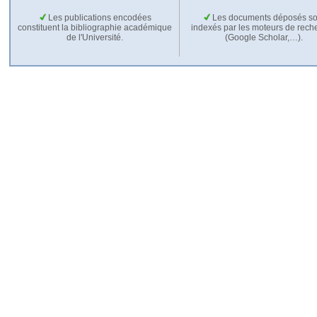
Les publications encodées
Les documents déposés so
constituent la bibliographie académique
indexés par les moteurs de rech
de l'Université.
(Google Scholar,…).