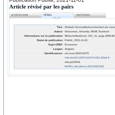
Article révisé par les pairs
ACCÈS EN LIGNE
DÉTAILS
STATISTIQUES
Titre:
Globale Gesundheitssicherheit als mora
Auteur:
Glassman, Amanda; Wolff, Guntram
Informations sur la publication:
Wirtschaftsdienst, 101, 11, page (858-86
Statut de publication:
Publié, 2021-11-01
Sujet CREF:
Economie
Langue:
Anglais
Identificateurs:
urn:issn:0043-6275
info:doi/10.1007/s10273-021-3044-9
info:pii/3044
RePEc:ulb:ulbeco:2013/387022