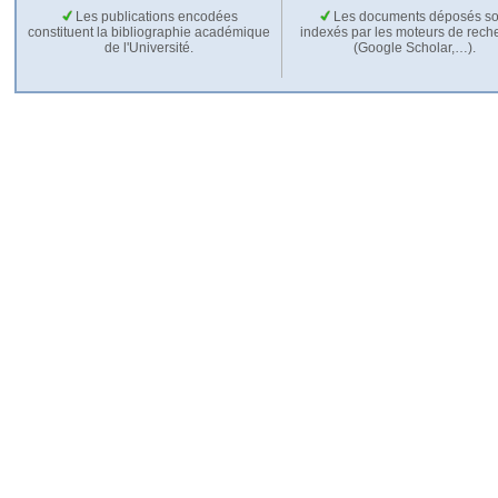
Les publications encodées
Les documents déposés so
constituent la bibliographie académique
indexés par les moteurs de rech
de l'Université.
(Google Scholar,…).