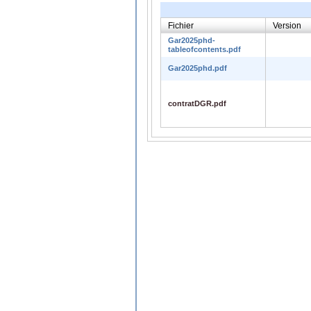
Fichier
Version
Gar2025phd-
tableofcontents.pdf
Gar2025phd.pdf
contratDGR.pdf