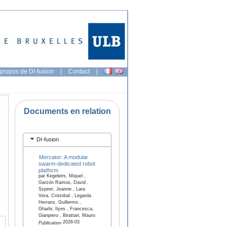
propos de DI-fusion
|
Contact
|
Documents en relation
DI-fusion
Mercator: A modular
swarm-dedicated robot
platform
par Kegeleirs, Miquel ,
Garzón Ramos, David ,
Szpirer, Jeanne , Lara
Vera, Cristobal , Legarda
Herranz, Guillermo ,
Gharbi, Ilyes , Francesca,
Gianpiero , Birattari, Mauro
2026-03
Publication