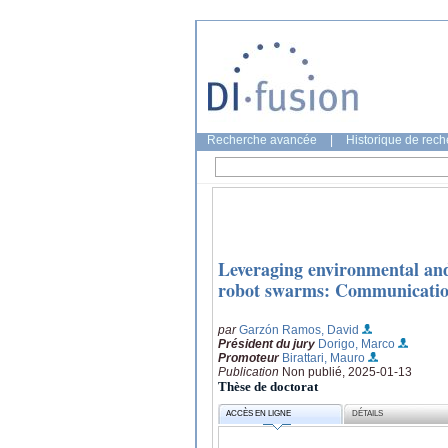
Recherche avancée
|
Historique de rec
Leveraging environmental and
robot swarms: Communication,
par
Garzón Ramos, David
Président du jury
Dorigo, Marco
Promoteur
Birattari, Mauro
Publication
Non publié, 2025-01-13
Thèse de doctorat
ACCÈS EN LIGNE
DÉTAILS