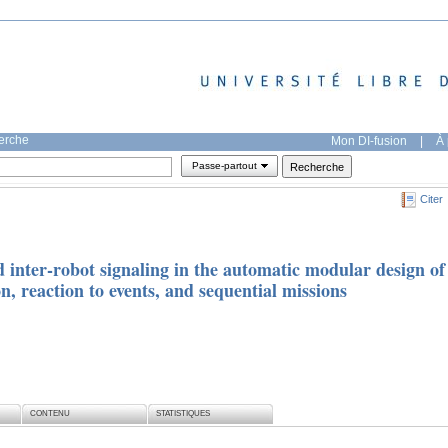
herche
Mon DI-fusion
|
À 
Passe-partout
Citer
 inter-robot signaling in the automatic modular design of
 reaction to events, and sequential missions
CONTENU
STATISTIQUES