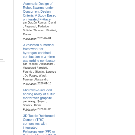
Automatic Design of
Robot Swarms under
Concurrent Design
Criteria: A Study Based
on Iterated F-Race
par Garzón Ramos, David
, Pagnozzi, Federico ,
Stützle, Thomas , Birattari,
Mauro
2025-02-01
Publication
A validated numerical
framework for
hydrogen-enriched
combustion in a micro
gas turbine combustor
par Piscopo, Alessandro ,
Yousefzad Farrokhi,
Farshid , Giuntini, Lorenzo
, De Paepe, Ward ,
Parente, Alessandro
2027-01-15
Publication
Microwave-induced
healing ability of sulfur
mortar with graphite
par Wang, Qinjian ,
Snoeck, Didier
2026-09-05
Publication
3D Textile Reinforced
Cement (TRC)
composites with
integrated
Polypropylene (PP) or