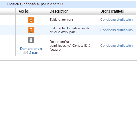
Fichier(s) déposé(s) par le docteur
Accès
Description
Droits d'auteur
Table of content
Conditions d'utilisation
Full text for the whole work,
Conditions d'utilisation
or for a work part
Document(s)
administratif(s)/Contrat lié à
Conditions d'utilisation
Demander un
l'œuvre
tiré à part