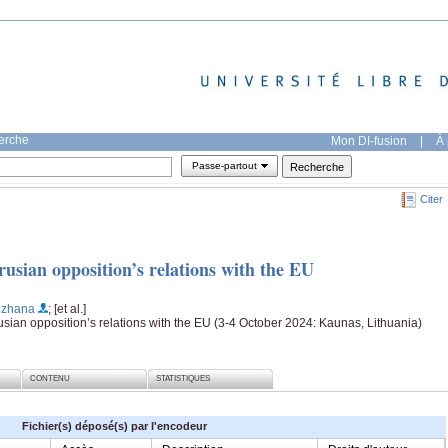
herche
Mon DI-fusion
|
À 
Passe-partout
Citer
rusian opposition’s relations with the EU
dzhana
; [et al.]
sian opposition’s relations with the EU (3-4 October 2024: Kaunas, Lithuania)
CONTENU
STATISTIQUES
Fichier(s) déposé(s) par l'encodeur