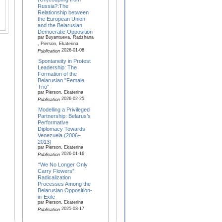
Russia?:The
Relationship between
the European Union
and the Belarusian
Democratic Opposition
par Buyantueva, Radzhana
, Pierson, Ekaterina
2026-01-08
Publication
Spontaneity in Protest
Leadership: The
Formation of the
Belarusian "Female
Trio"
par Pierson, Ekaterina
2026-02-25
Publication
Modelling a Privileged
Partnership: Belarus’s
Performative
Diplomacy Towards
Venezuela (2006–
2013)
par Pierson, Ekaterina
2026-01-16
Publication
“We No Longer Only
Carry Flowers”:
Radicalization
Processes Among the
Belarusian Opposition-
in-Exile
par Pierson, Ekaterina
2025-03-17
Publication