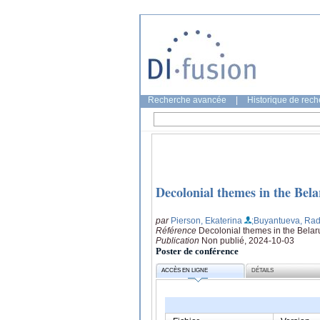
Recherche avancée
|
Historique de rec
Decolonial themes in the Bela
par
Pierson, Ekaterina
;Buyantueva, Ra
Référence
Decolonial themes in the Belaru
Publication
Non publié, 2024-10-03
Poster de conférence
ACCÈS EN LIGNE
DÉTAILS