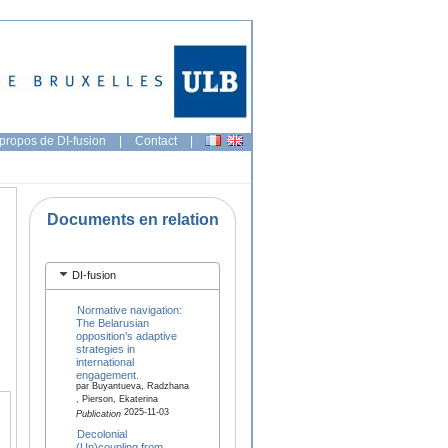
propos de DI-fusion
|
Contact
|
Documents en relation
DI-fusion
Normative navigation:
The Belarusian
opposition’s adaptive
strategies in
international
engagement.
par Buyantueva, Radzhana
, Pierson, Ekaterina
2025-11-03
Publication
Decolonial
(Un)coupling from