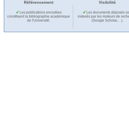
Référencement
Visibilité
Les publications encodées
Les documents déposés so
constituent la bibliographie académique
indexés par les moteurs de rech
de l'Université.
(Google Scholar,…).