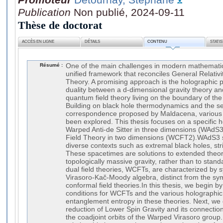
Publication
Non publié, 2024-09-11
Thèse de doctorat
ACCÈS EN LIGNE
DÉTAILS
CONTENU
STATI
Résumé :
One of the main challenges in modern mathematica
unified framework that reconciles General Relativ
Theory. A promising approach is the holographic pr
duality between a d-dimensional gravity theory an
quantum field theory living on the boundary of th
Building on black hole thermodynamics and the 
correspondence proposed by Maldacena, various h
been explored. This thesis focuses on a specific
Warped Anti-de Sitter in three dimensions (WAd
Field Theory in two dimensions (WCFT2).WAdS3 
diverse contexts such as extremal black holes, str
These spacetimes are solutions to extended theorie
topologically massive gravity, rather than to stand
dual field theories, WCFTs, are characterized by 
Virasoro-Kač-Moody algebra, distinct from the sym
conformal field theories.In this thesis, we begin 
conditions for WCFTs and the various holographic 
entanglement entropy in these theories. Next, we
reduction of Lower Spin Gravity and its connectio
the coadjoint orbits of the Warped Virasoro group. 