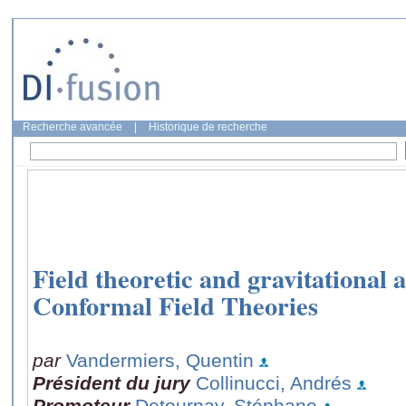
Recherche avancée
|
Historique de recherche
Field theoretic and gravitational
Conformal Field Theories
par
Vandermiers, Quentin
Président du jury
Collinucci, Andrés
Promoteur
Detournay, Stéphane