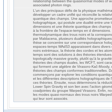
relationship between the quasinormal modes of wa
associated photon rings.
L'un des principaux défis de la physique mathém
développer un cadre unifié qui réconcilie la relativ
quantique des champs. Une approche prometteuse
holographique, qui postule une dualité entre une t
dimensions et une théorie quantique des champs 
à la frontière de l'espace-temps en d dimensions.
thermodynamique des trous noirs et la corresp
par Maldacena, plusieurs dualités holographiques
thèse se concentre sur une correspondance hologr
espaces-temps WAdS3 apparaissent dans divers co
noirs extrémaux, la théorie des cordes et les ato
temps sont des solutions à des théories étendues d
topologically massive gravity, plutôt qu'à la gravit
théories des champs duales, les WCFT, sont cara
qui forment une algèbre de Virasoro-Kač-Moody, d
théories des champs conformes traditionnelles. D
commençons par explorer les conditions quantiq
et les différentes descriptions holographiques de l'
ces théories. Ensuite, nous déterminons la réduct
Lower Spin Gravity et son lien avec l'action géomé
coadjointes du groupe Warped Virasoro. Enfin, nou
les modes quasi-normaux des trous noirs Warped
qui leur sont associés.