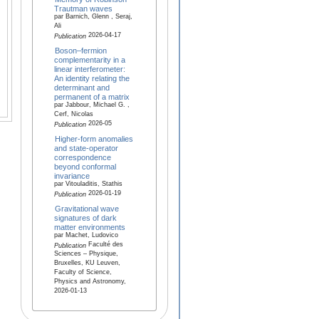
Trautman waves
par Barnich, Glenn , Seraj,
Ali
2026-04-17
Publication
Boson–fermion
complementarity in a
linear interferometer:
An identity relating the
determinant and
permanent of a matrix
par Jabbour, Michael G. ,
Cerf, Nicolas
2026-05
Publication
Higher-form anomalies
and state-operator
correspondence
beyond conformal
invariance
par Vitouladitis, Stathis
2026-01-19
Publication
Gravitational wave
signatures of dark
matter environments
par Machet, Ludovico
Faculté des
Publication
Sciences – Physique,
Bruxelles, KU Leuven,
Faculty of Science,
Physics and Astronomy,
2026-01-13