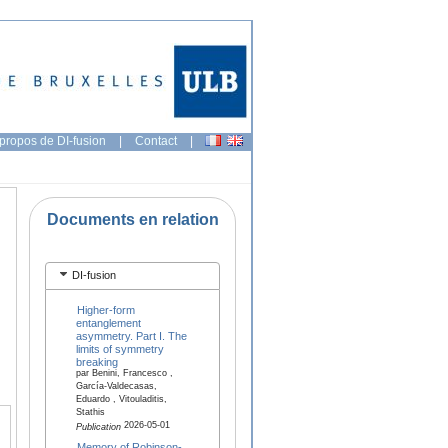
propos de DI-fusion
|
Contact
|
Documents en relation
DI-fusion
Higher-form
entanglement
asymmetry. Part I. The
limits of symmetry
breaking
par Benini, Francesco ,
García-Valdecasas,
Eduardo , Vitouladitis,
Stathis
2026-05-01
Publication
Memory of Robinson-