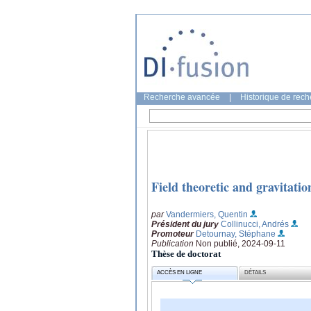
Recherche avancée
|
Historique de rec
Field theoretic and gravitati
par
Vandermiers, Quentin
Président du jury
Collinucci, Andrés
Promoteur
Detournay, Stéphane
Publication
Non publié, 2024-09-11
Thèse de doctorat
ACCÈS EN LIGNE
DÉTAILS