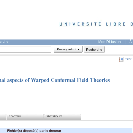
herche
Mon DI-fusion
|
À 
Passe-partout
Citer
onal aspects of Warped Conformal Field Theories
CONTENU
STATISTIQUES
Fichier(s) déposé(s) par le docteur