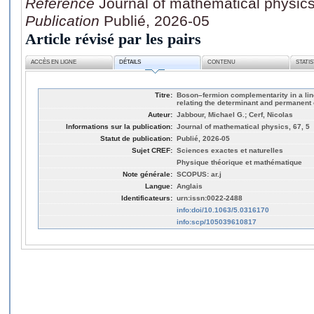
Référence
Journal of mathematical physics
Publication
Publié, 2026-05
Article révisé par les pairs
ACCÈS EN LIGNE
DÉTAILS
CONTENU
STATI
Titre:
Boson–fermion complementarity in a line
relating the determinant and permanent 
Auteur:
Jabbour, Michael G.; Cerf, Nicolas
Informations sur la publication:
Journal of mathematical physics, 67, 5
Statut de publication:
Publié, 2026-05
Sujet CREF:
Sciences exactes et naturelles
Physique théorique et mathématique
Note générale:
SCOPUS: ar.j
Langue:
Anglais
Identificateurs:
urn:issn:0022-2488
info:doi/10.1063/5.0316170
info:scp/105039610817