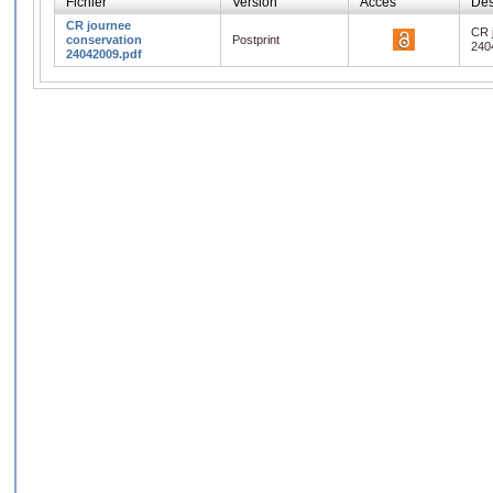
Fichier
Version
Accès
Des
CR journee
CR 
conservation
Postprint
240
24042009.pdf