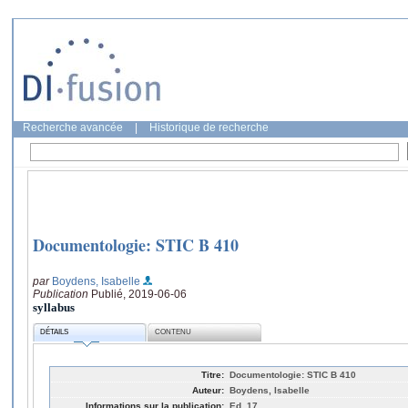
Recherche avancée
|
Historique de recherche
Documentologie: STIC B 410
par
Boydens, Isabelle
Publication
Publié, 2019-06-06
syllabus
DÉTAILS
CONTENU
Titre:
Documentologie: STIC B 410
Auteur:
Boydens, Isabelle
Informations sur la publication:
Ed. 17