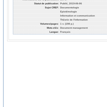
Statut de publication:
Publié, 2019-06-06
Sujet CREF:
Documentologie
Epistémologie
Information et communication
Théorie de l'information
Volumes/pages:
1 v. (198 p.)
Mots-clés:
Document management
Langue:
Français