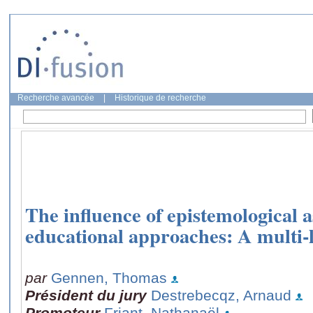
Recherche avancée
|
Historique de recherche
The influence of epistemological 
educational approaches: A multi-l
par
Gennen, Thomas
Président du jury
Destrebecqz, Arnaud
Promoteur
Friant, Nathanaël