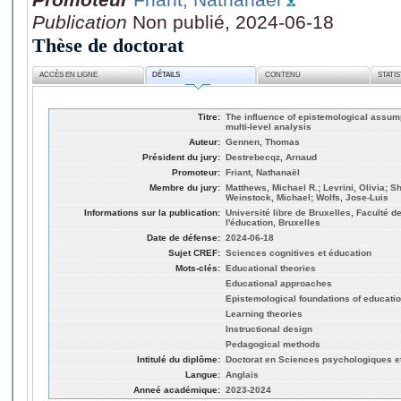
Publication
Non publié, 2024-06-18
Thèse de doctorat
ACCÈS EN LIGNE
DÉTAILS
CONTENU
STATI
Titre:
The influence of epistemological assum
multi-level analysis
Auteur:
Gennen, Thomas
Président du jury:
Destrebecqz, Arnaud
Promoteur:
Friant, Nathanaël
Membre du jury:
Matthews, Michael R.; Levrini, Olivia; S
Weinstock, Michael; Wolfs, Jose-Luis
Informations sur la publication:
Université libre de Bruxelles, Faculté 
l'éducation, Bruxelles
Date de défense:
2024-06-18
Sujet CREF:
Sciences cognitives et éducation
Mots-clés:
Educational theories
Educational approaches
Epistemological foundations of educati
Learning theories
Instructional design
Pedagogical methods
Intitulé du diplôme:
Doctorat en Sciences psychologiques et
Langue:
Anglais
Anneé académique:
2023-2024