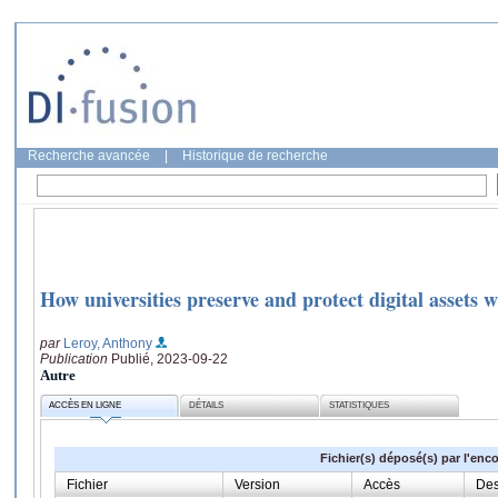
Recherche avancée
|
Historique de recherche
How universities preserve and protect digital assets
par
Leroy, Anthony
Publication
Publié, 2023-09-22
Autre
ACCÈS EN LIGNE
DÉTAILS
STATISTIQUES
Fichier(s) déposé(s) par l'enc
Fichier
Version
Accès
Des