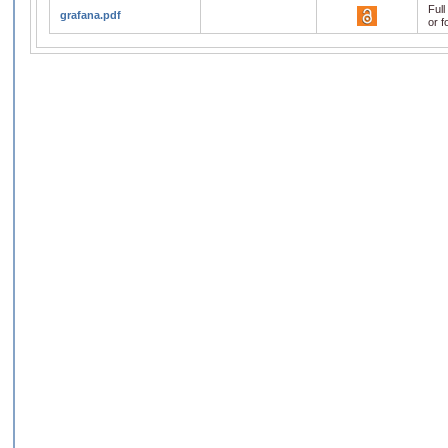
Full
grafana.pdf
or f