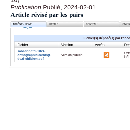
Publication
Publié, 2024-02-01
Article révisé par les pairs
ACCÈS EN LIGNE
DÉTAILS
CONTENU
STATI
Fichier(s) déposé(s) par l'enc
Fichier
Version
Accès
Des
sabatier-etal-2024-
Ort
orthographiclearning-
Version publiée
inF
deaf-children.pdf