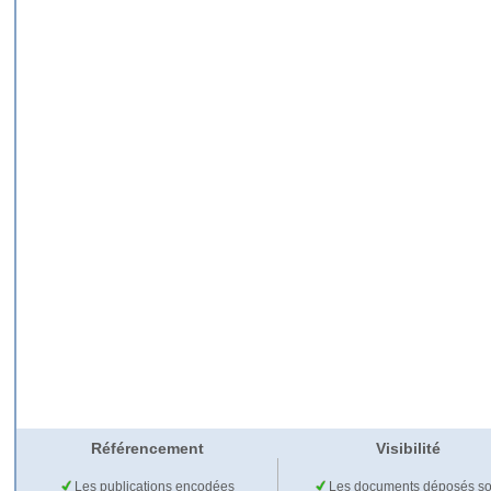
Référencement
Visibilité
Les publications encodées
Les documents déposés so