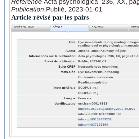
Référence
Acta psychologica, 236, XX, pa
Publication
Publié, 2023-01-01
Article révisé par les pairs
ACCÈS EN LIGNE
DÉTAILS
CONTENU
STATI
Titre:
Eye movements during reading in beginn
reading level or physiological maturati
Auteur:
Justino, Julia; Kolinsky, Régine
Informations sur la publication:
Acta psychologica, 236, XX, page (XX-X
Statut de publication:
Publié, 2023-01-01
Sujet CREF:
Neurosciences cognitives
Mots-clés:
Eye movements in reading
Oculomotor maturation
Reading acquisition
Note générale:
SCOPUS: re.j
SCOPUS: re.j
Langue:
Français
Identificateurs:
urn:issn:0001-6918
info:doi/10.1016/j.actpsy.2023.103927
info:pii/S0001691823001038
info:scp/85153859238
info:pmid/37126894