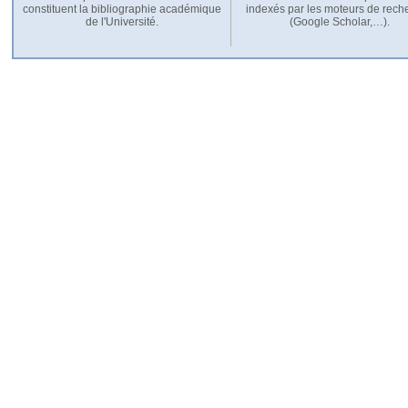
constituent la bibliographie académique
indexés par les moteurs de rech
de l'Université.
(Google Scholar,…).