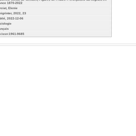
ance 1870-2022
rciat, Elenie
migrinter, 2022, 23
blié, 2022-12-06
ciologie
ançais
n:issn:1961-9685