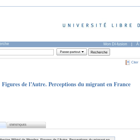
herche
Mon DI-fusion
|
À 
Passe-partout
Citer
Figures de l’Autre. Perceptions du migrant en France
STATISTIQUES
therine Wihtol de Wenden, Figures de l’Autre. Perceptions du migrant en