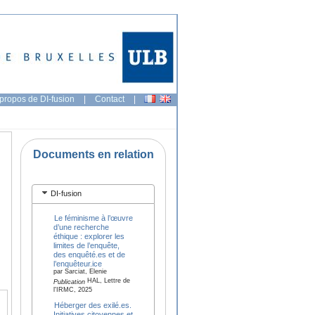
propos de DI-fusion
|
Contact
|
Documents en relation
DI-fusion
Le féminisme à l’œuvre
d’une recherche
éthique : explorer les
limites de l’enquête,
des enquêté.es et de
l’enquêteur.ice
par Sarciat, Elenie
HAL, Lettre de
Publication
l'IRMC, 2025
Héberger des exilé.es.
Initiatives citoyennes et