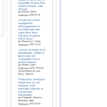
hospitalité. Andrea Rea,
Antoine Roblain, Julia
Hertault
par Sarciat, Elenie
2024-07-11
Publication
Prendre les armes :
engagement,
désengagement et
reconfiguration des
trajectoires dans
l'Ukraine en guerre
(2014-2021)
par Maestracci, Coline
2027-12-15
Publication
L'amour au temps de la
globalisation. Déplier le
genre dans les
conjugalités franco-
postsoviétiques
par Sizaire, Laure
Lyon, Presses
Publication
Universitaires de Lyon
(PUL), 2026-10
Productions artistiques
ouïghoures en exil.
Naviguer entre
impératifs collectifs et
expressions
individuelles.
par Frangville, Vanessa ,
Mukadasi, Mijiti
2027-07-01
Publication