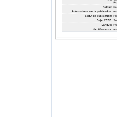
Fr
Auteur:
Sa
Informations sur la publication:
e-
Statut de publication:
Pu
Sujet CREF:
So
Langue:
Fr
Identificateurs:
ur