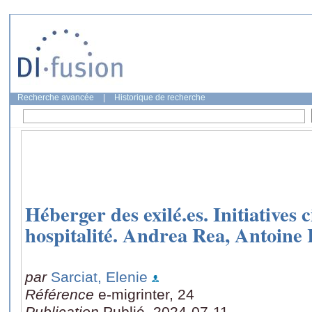
Recherche avancée
|
Historique de recherche
Héberger des exilé.es. Initiatives 
hospitalité. Andrea Rea, Antoine 
par
Sarciat, Elenie
Référence
e-migrinter, 24
Publication
Publié, 2024-07-11