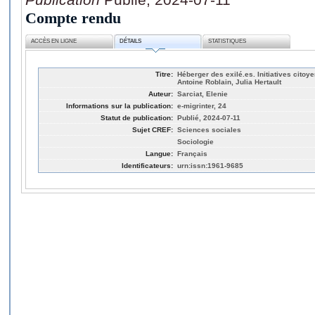
Compte rendu
ACCÈS EN LIGNE
DÉTAILS
STATISTIQUES
Titre:
Héberger des exilé.es. Initiatives citoy
Antoine Roblain, Julia Hertault
Auteur:
Sarciat, Elenie
Informations sur la publication:
e-migrinter, 24
Statut de publication:
Publié, 2024-07-11
Sujet CREF:
Sciences sociales
Sociologie
Langue:
Français
Identificateurs:
urn:issn:1961-9685