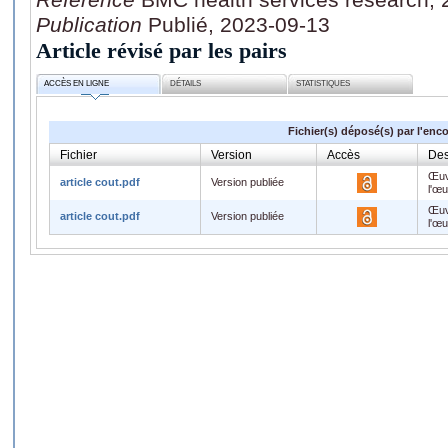
Publication
Publié, 2023-09-13
Article révisé par les pairs
ACCÈS EN LIGNE
DÉTAILS
STATISTIQUES
Fichier(s) déposé(s) par l'enc
Fichier
Version
Accès
Des
Œuv
article cout.pdf
Version publiée
l'œ
Œuv
article cout.pdf
Version publiée
l'œ