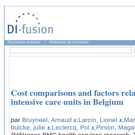
Recherche avancée
|
Historique de recherche
Cost comparisons and factors relat
intensive care units in Belgium
par
Bruyneel, Arnaud
;Larcin, Lionel
;Mar
bulcke, julie
;Leclercq, Pol
;Pirson, Magal
Référence
BMC health services research, 