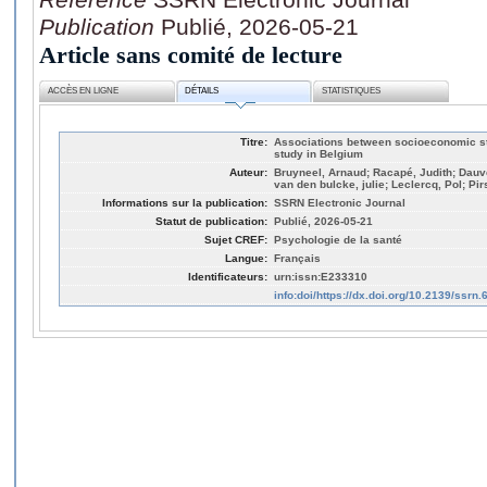
Publication
Publié, 2026-05-21
Article sans comité de lecture
ACCÈS EN LIGNE
DÉTAILS
STATISTIQUES
Titre:
Associations between socioeconomic sta
study in Belgium
Auteur:
Bruyneel, Arnaud; Racapé, Judith; Dauve
van den bulcke, julie; Leclercq, Pol; Pi
Informations sur la publication:
SSRN Electronic Journal
Statut de publication:
Publié, 2026-05-21
Sujet CREF:
Psychologie de la santé
Langue:
Français
Identificateurs:
urn:issn:E233310
info:doi/https://dx.doi.org/10.2139/ssrn