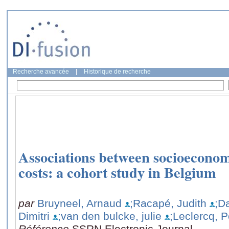
Recherche avancée
|
Historique de recherche
Associations between socioeconomi
costs: a cohort study in Belgium
par
Bruyneel, Arnaud
;Racapé, Judith
;D
Dimitri
;van den bulcke, julie
;Leclercq, P
Référence
SSRN Electronic Journal