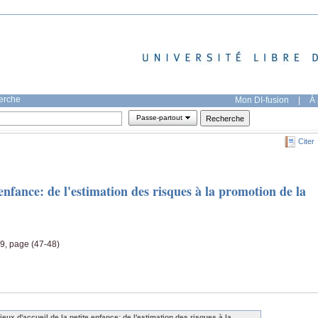
herche
Mon DI-fusion
|
À 
Passe-partout
Citer
 enfance: de l'estimation des risques à la promotion de la
39, page (47-48)
lieux d'accueil de la petite enfance: de l'estimation des risques à la