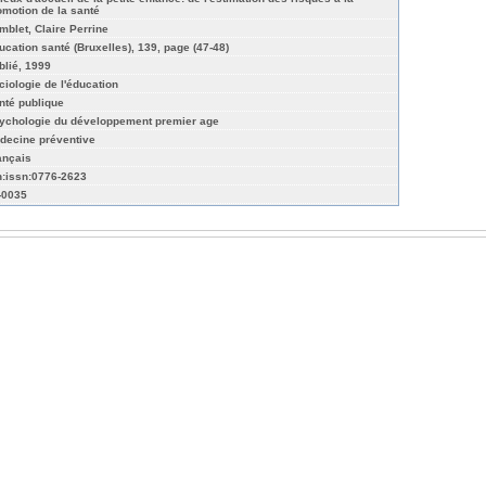
omotion de la santé
mblet, Claire Perrine
ucation santé (Bruxelles), 139, page (47-48)
blié, 1999
ciologie de l'éducation
nté publique
ychologie du développement premier age
decine préventive
ançais
n:issn:0776-2623
-0035