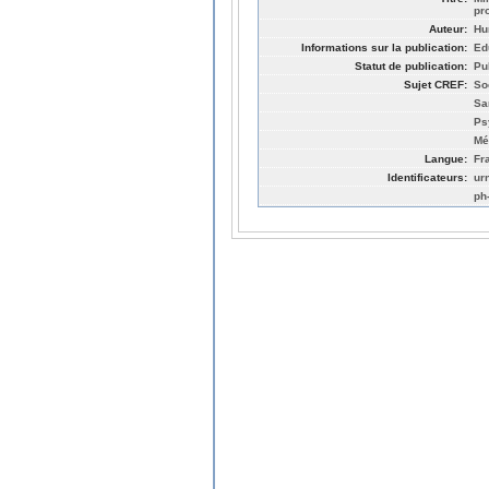
pr
Auteur:
Hu
Informations sur la publication:
Ed
Statut de publication:
Pu
Sujet CREF:
So
Sa
Ps
Mé
Langue:
Fr
Identificateurs:
ur
ph