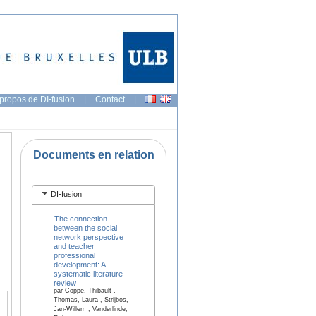
propos de DI-fusion
|
Contact
|
Documents en relation
DI-fusion
The connection
between the social
network perspective
and teacher
professional
development: A
systematic literature
review
par Coppe, Thibault ,
Thomas, Laura , Strijbos,
Jan-Willem , Vanderlinde,