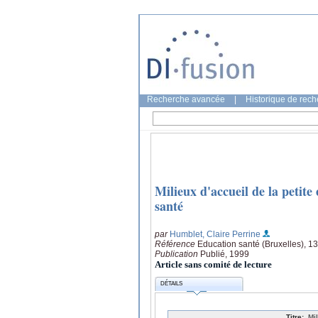
Recherche avancée
|
Historique de rec
Milieux d'accueil de la petite
santé
par
Humblet, Claire Perrine
Référence
Education santé (Bruxelles), 1
Publication
Publié, 1999
Article sans comité de lecture
DÉTAILS
Titre:
Mi