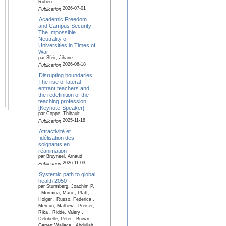
Ruben
2026-07-01
Publication
Academic Freedom
and Campus Security:
The Impossible
Neutrality of
Universities in Times of
War
par Sfeir, Jihane
2026-06-18
Publication
Disrupting boundaries:
The rise of lateral
entrant teachers and
the redefinition of the
teaching profession
[Keynote-Speaker]
par Coppe, Thibault
2025-11-18
Publication
Attractivité et
fidélisation des
soignants en
réanimation
par Bruyneel, Arnaud
2026-11-03
Publication
Systemic path to global
health 2050
par Sturmberg, Joachim P.
, Mormina, Maru , Pfaff,
Holger , Russo, Federica ,
Mercuri, Mathew , Preiser,
Rika , Ridde, Valéry ,
Delobelle, Peter , Brown,