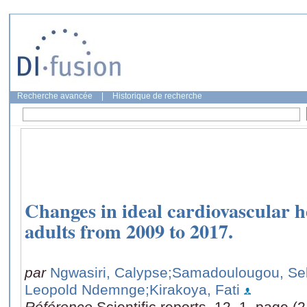
Recherche avancée
|
Historique de recherche
Changes in ideal cardiovascular
adults from 2009 to 2017.
par
Ngwasiri, Calypse
;Samadoulougou, Se
Leopold Ndemnge
;Kirakoya, Fati
Référence
Scientific reports, 12, 1, page (