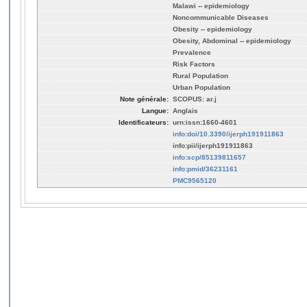
Malawi -- epidemiology
Noncommunicable Diseases
Obesity -- epidemiology
Obesity, Abdominal -- epidemiology
Prevalence
Risk Factors
Rural Population
Urban Population
Note générale:
SCOPUS: ar.j
Langue:
Anglais
Identificateurs:
urn:issn:1660-4601
info:doi/10.3390/ijerph191911863
info:pii/ijerph191911863
info:scp/85139811657
info:pmid/36231161
PMC9565120