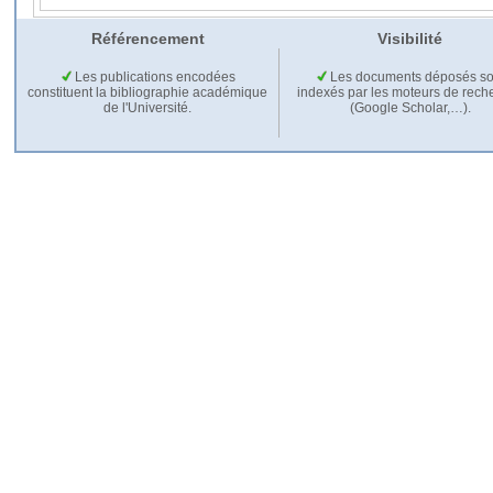
Référencement
Visibilité
Les publications encodées
Les documents déposés so
constituent la bibliographie académique
indexés par les moteurs de rech
de l'Université.
(Google Scholar,…).