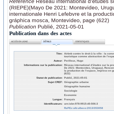
Référence
Réseau international d’études s
(RIEPE)(Mayo De 2021: Montevideo, Urugu
internationale Henri Lefebvre et la product
gráphica mosca, Montevideo, page (622)
Publication
Publié, 2021-05-01
Publication dans des actes
ACCÈS EN LIGNE
DÉTAILS
STATISTIQUES
Titre:
Airbnb contre le droit à la ville : la c
touristique comme abstraction de l’espa
Auteur:
Perilleux, Hugo
Informations sur la publication:
Réseau international d’études sur la pr
De 2021: Montevideo, Uruguay), Rencontr
la production de l’espace, Impreso en 
(622)
Statut de publication:
Publié, 2021-05-01
Sujet CREF:
Géographie urbaine
Géographie humaine
Sociologie
Economie
Langue:
Français
Identificateurs:
urn:isbn:978-9915-40-506-3
RePEc:ulb:ulbeco:2013/353058