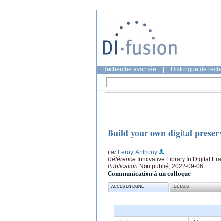
Recherche avancée
|
Historique de rec
Build your own digital preser
par
Leroy, Anthony
Référence
Innovative Library In Digital Er
Publication
Non publié, 2022-09-06
Communication à un colloque
ACCÈS EN LIGNE
DÉTAILS