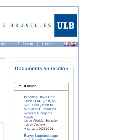
propos de DI-fusion
|
Contact
|
Documents en relation
DI-fusion
Breaking Down Data
Silos: SPARQuLb, An
RDF Ecosystem to
Mutualize Humanities
Research Projects
Needs
par de Valeriola, Sébastien
, Leroy, Anthony
2025-10-01
Publication
Étayer l'apprentissage
dans l’enseignement