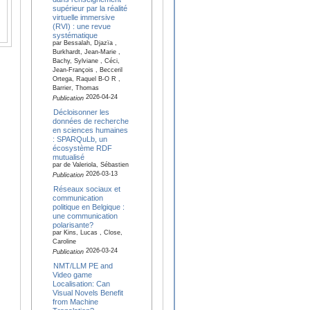
supérieur par la réalité
virtuelle immersive
(RVI) : une revue
systématique
par Bessalah, Djazïa ,
Burkhardt, Jean-Marie ,
Bachy, Sylviane , Céci,
Jean-François , Becceril
Ortega, Raquel B-O R ,
Barrier, Thomas
2026-04-24
Publication
Décloisonner les
données de recherche
en sciences humaines
: SPARQuLb, un
écosystème RDF
mutualisé
par de Valeriola, Sébastien
2026-03-13
Publication
Réseaux sociaux et
communication
politique en Belgique :
une communication
polarisante?
par Kins, Lucas , Close,
Caroline
2026-03-24
Publication
NMT/LLM PE and
Video game
Localisation: Can
Visual Novels Benefit
from Machine