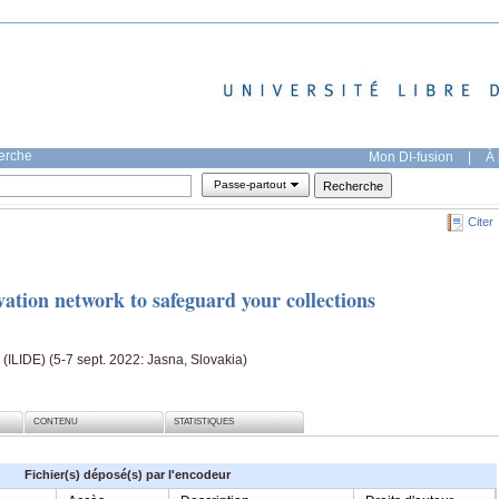
herche
Mon DI-fusion
|
À 
Passe-partout
Citer
vation network to safeguard your collections
a (ILIDE) (5-7 sept. 2022: Jasna, Slovakia)
CONTENU
STATISTIQUES
Fichier(s) déposé(s) par l'encodeur