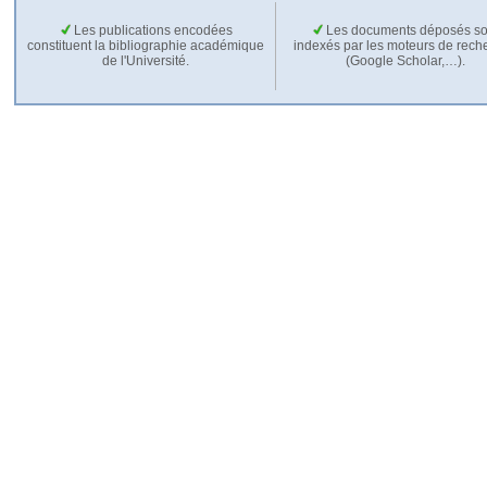
Les publications encodées
Les documents déposés so
constituent la bibliographie académique
indexés par les moteurs de rech
de l'Université.
(Google Scholar,…).