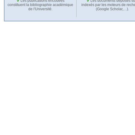
Les publications encodées
Les documents déposés so
constituent la bibliographie académique
indexés par les moteurs de rech
de l'Université.
(Google Scholar,…).