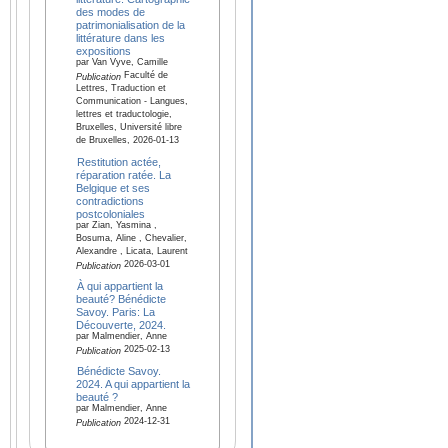
des modes de
patrimonialisation de la
littérature dans les
expositions
par Van Vyve, Camille
Faculté de
Publication
Lettres, Traduction et
Communication - Langues,
lettres et traductologie,
Bruxelles, Université libre
de Bruxelles, 2026-01-13
Restitution actée,
réparation ratée. La
Belgique et ses
contradictions
postcoloniales
par Zian, Yasmina ,
Bosuma, Aline , Chevalier,
Alexandre , Licata, Laurent
2026-03-01
Publication
À qui appartient la
beauté? Bénédicte
Savoy. Paris: La
Découverte, 2024.
par Malmendier, Anne
2025-02-13
Publication
Bénédicte Savoy.
2024. A qui appartient la
beauté ?
par Malmendier, Anne
2024-12-31
Publication