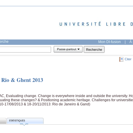
herche
Mon DI-fusion
|
À 
Passe-partout
Citer
 Rio & Ghent 2013
C, Evaluating change. Change is everywhere inside and outside the university. H
ating these changes? & Positioning academic heritage. Challenges for universitie
(10-17/08/2013 & 18-20/11/2013: Rio de Janeiro & Gand)
STATISTIQUES