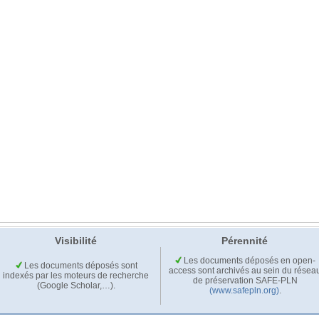
Visibilité
Pérennité
Les documents déposés en open-
Les documents déposés sont
access sont archivés au sein du résea
indexés par les moteurs de recherche
de préservation SAFE-PLN
(Google Scholar,…).
(www.safepln.org)
.