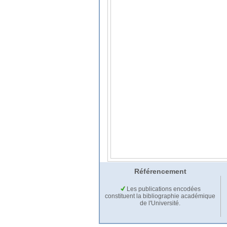
Référencement
Les publications encodées
constituent la bibliographie académique
de l'Université.