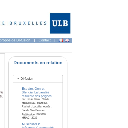
propos de DI-fusion
|
Contact
|
Documents en relation
DI-fusion
Extraire, Genrer,
ow
Silencier:La banalité
résiliente des peignes
s,
par Tassi, Sara , Vandi,
Makubikua , Hansoul,
Rachel , Lacaille, Agnès ,
Sarah, Van Beurden
Tervuren,
Publication
MRAC, 2026
Muséaliser la
littérature. Cartographie