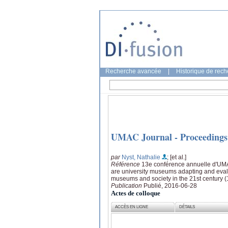
Recherche avancée
|
Historique de rec
UMAC Journal - Proceedings
par
Nyst, Nathalie
; [et al.]
Référence
13e conférence annuelle d'UMA
are university museums adapting and evalu
museums and society in the 21st century 
Publication
Publié, 2016-06-28
Actes de colloque
ACCÈS EN LIGNE
DÉTAILS