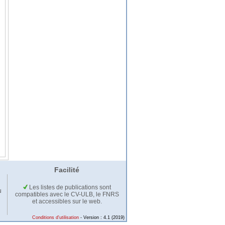
Facilité
Les listes de publications sont
u
compatibles avec le CV-ULB, le FNRS
et accessibles sur le web.
Conditions d'utilisation
- Version : 4.1 (2019)