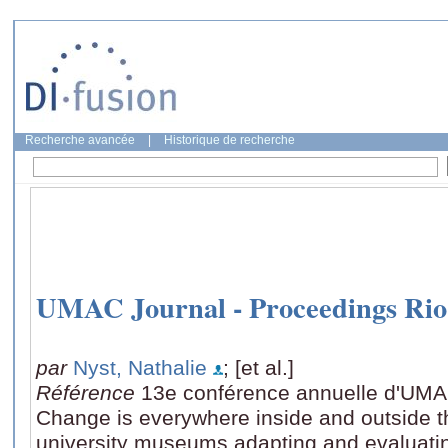
Recherche avancée
|
Historique de recherche
UMAC Journal - Proceedings Rio
par
Nyst, Nathalie
; [et al.]
Référence
13e conférence annuelle d'UMA
Change is everywhere inside and outside th
university museums adapting and evaluati