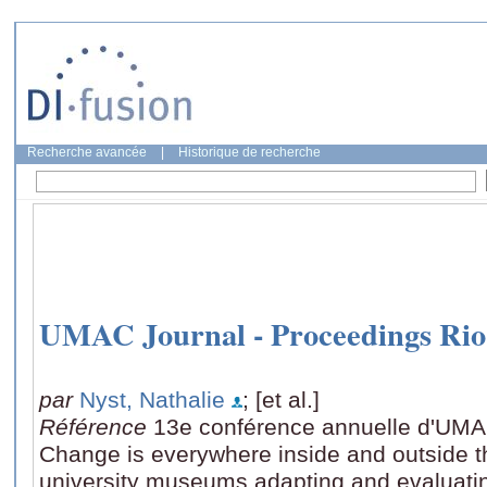
Recherche avancée
|
Historique de recherche
UMAC Journal - Proceedings Rio
par
Nyst, Nathalie
; [et al.]
Référence
13e conférence annuelle d'UMA
Change is everywhere inside and outside th
university museums adapting and evaluati