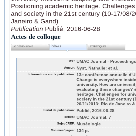
Positioning academic heritage. Challenges
and society in the 21st century (10-17/08/
Janeiro & Gand)
Publication
Publié, 2016-06-28
Actes de colloque
ACCÈS EN LIGNE
DÉTAILS
STATISTIQUES
Titre:
UMAC Journal - Proceedings
Auteur:
Nyst, Nathalie; et al.
Informations sur la publication:
13e conférence annuelle d'
Change is everywhere inside
university. How are univers
evaluating these changes? 
heritage. Challenges for un
society in the 21st century (
20/11/2013: Rio de Janeiro 
Statut de publication:
Publié, 2016-06-28
series:
UMAC Journal, 7
Sujet CREF:
Muséologie
Volumes/pages:
134 p.