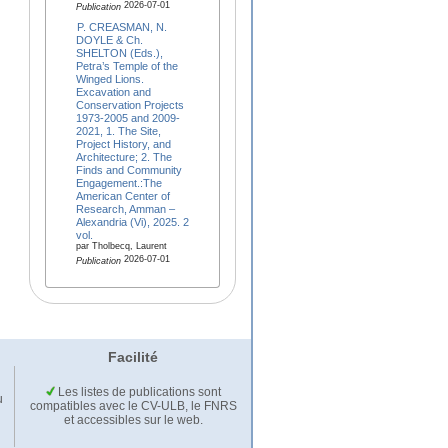
2026-07-01
Publication
P. CREASMAN, N.
DOYLE & Ch.
SHELTON (Eds.),
Petra’s Temple of the
Winged Lions.
Excavation and
Conservation Projects
1973-2005 and 2009-
2021, 1. The Site,
Project History, and
Architecture; 2. The
Finds and Community
Engagement.:The
American Center of
Research, Amman –
Alexandria (Vi), 2025. 2
vol.
par Tholbecq, Laurent
2026-07-01
Publication
Facilité
Les listes de publications sont
u
compatibles avec le CV-ULB, le FNRS
et accessibles sur le web.