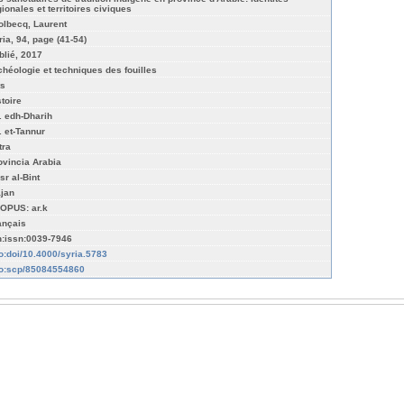
gionales et territoires civiques
olbecq, Laurent
ria, 94, page (41-54)
blié, 2017
chéologie et techniques des fouilles
ts
stoire
. edh-Dharih
. et-Tannur
tra
ovincia Arabia
sr al-Bint
ajan
OPUS: ar.k
ançais
n:issn:0039-7946
fo:doi/10.4000/syria.5783
fo:scp/85084554860