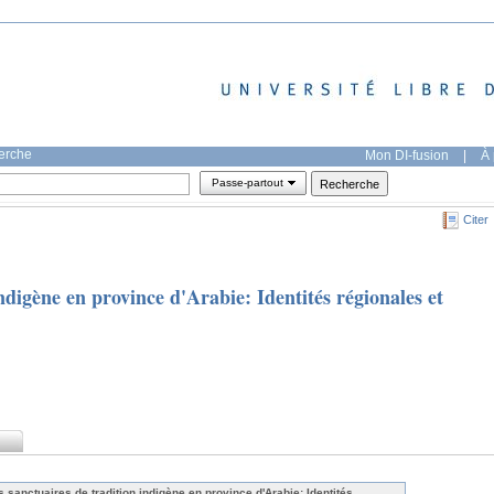
herche
Mon DI-fusion
|
À 
Passe-partout
Citer
ndigène en province d'Arabie: Identités régionales et
s sanctuaires de tradition indigène en province d'Arabie: Identités