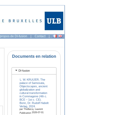
propos de DI-fusion
|
Contact
|
Documents en relation
DI-fusion
L. W. KRUIJER, The
palace of Samosata,
Objectscapes, ancient
globalization and
cultural transformation
in Commagene (4th c.
BCE – 1st c. CE).
Bonn, Dr. Rudolf Habelt
Verlag, 2024.
par Tholbecq, Laurent
2026-07-01
Publication