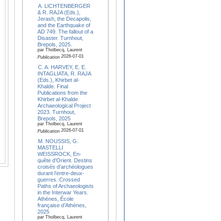
A. LICHTENBERGER
& R. RAJA (Eds.),
Jerash, the Decapolis,
and the Earthquake of
AD 749. The fallout of a
Disaster. Turnhout,
Brepols, 2025.
par Tholbecq, Laurent
2026-07-01
Publication
C. A. HARVEY, E. E.
INTAGLIATA, R. RAJA
(Eds.), Khirbet al-
Khalde. Final
Publications from the
Khirbet al-Khalde
Archaeological Project
2023. Turnhout,
Brepols, 2025
par Tholbecq, Laurent
2026-07-01
Publication
M. NOUSSIS, G.
MASTELLI
WEISSROCK, En-
quête d’Orient. Destins
croisés d’archéologues
durant l’entre-deux-
guerres.:Crossed
Paths of Archaeologists
in the Interwar Years.
Athènes, École
française d’Athènes,
2025
par Tholbecq, Laurent