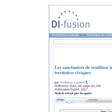
Recherche avancée
|
Historique de rec
Les sanctuaires de tradition i
territoires civiques
par
Tholbecq, Laurent
Référence
Syria, 94, page (41-54)
Publication
Publié, 2017
Article révisé par les pairs
DÉTAILS
CONTENU
Titre:
Le