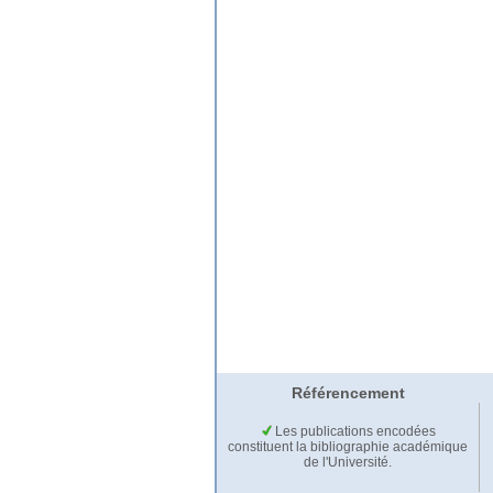
Référencement
Les publications encodées
constituent la bibliographie académique
de l'Université.