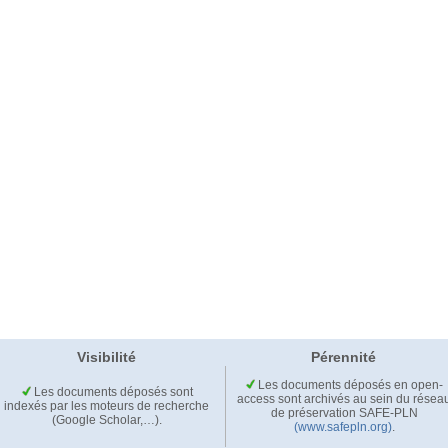
Visibilité
Pérennité
Les documents déposés en open-
Les documents déposés sont
access sont archivés au sein du résea
indexés par les moteurs de recherche
de préservation SAFE-PLN
(Google Scholar,…).
(www.safepln.org)
.