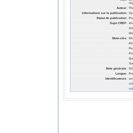
ré
Auteur:
Th
Informations sur la publication:
Sy
Statut de publication:
Pu
Sujet CREF:
Ar
Ar
Hi
Mots-clés:
Kh
Kh
Pe
Pr
Qa
Tr
Note générale:
SC
Langue:
Fr
Identificateurs:
ur
in
in