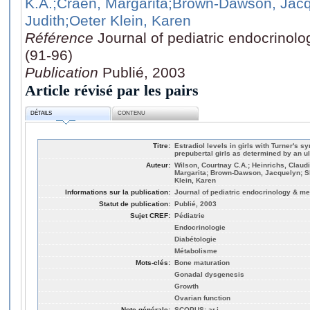
K.A.
;Craen, Margarita
;Brown-Dawson, Jac
Judith
;Oeter Klein, Karen
Référence
Journal of pediatric endocrinol
(91-96)
Publication
Publié, 2003
Article révisé par les pairs
DÉTAILS
CONTENU
Titre:
Estradiol levels in girls with Turner's
prepubertal girls as determined by an u
Auteur:
Wilson, Courtnay C.A.; Heinrichs, Claud
Margarita; Brown-Dawson, Jacquelyn; Sh
Klein, Karen
Informations sur la publication:
Journal of pediatric endocrinology & me
Statut de publication:
Publié, 2003
Sujet CREF:
Pédiatrie
Endocrinologie
Diabétologie
Métabolisme
Mots-clés:
Bone maturation
Gonadal dysgenesis
Growth
Ovarian function
Note générale:
SCOPUS: ar.j