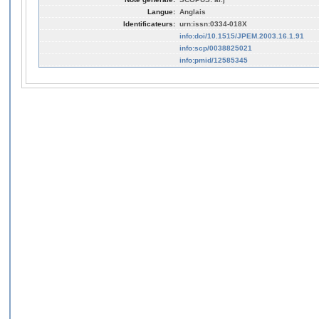
Langue:
Anglais
Identificateurs:
urn:issn:0334-018X
info:doi/10.1515/JPEM.2003.16.1.91
info:scp/0038825021
info:pmid/12585345