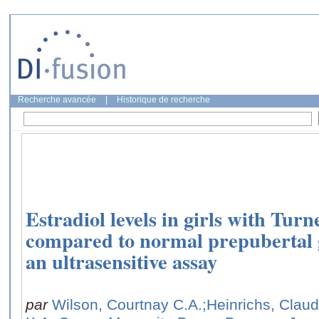
Recherche avancée
|
Historique de recherche
Estradiol levels in girls with Tur
compared to normal prepubertal g
an ultrasensitive assay
par
Wilson, Courtnay C.A.
;Heinrichs, Clau