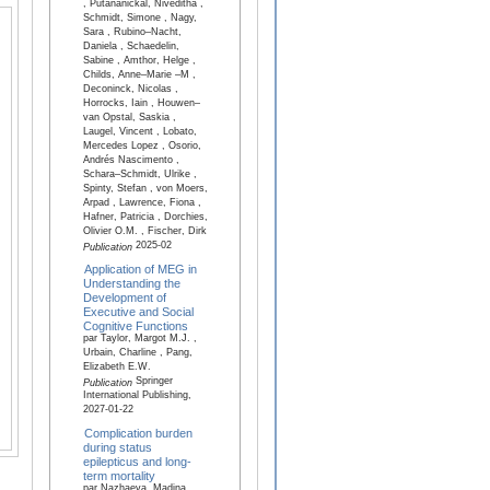
, Putananickal, Niveditha ,
Schmidt, Simone , Nagy,
Sara , Rubino–Nacht,
Daniela , Schaedelin,
Sabine , Amthor, Helge ,
Childs, Anne–Marie –M ,
Deconinck, Nicolas ,
Horrocks, Iain , Houwen–
van Opstal, Saskia ,
Laugel, Vincent , Lobato,
Mercedes Lopez , Osorio,
Andrés Nascimento ,
Schara–Schmidt, Ulrike ,
Spinty, Stefan , von Moers,
Arpad , Lawrence, Fiona ,
Hafner, Patricia , Dorchies,
Olivier O.M. , Fischer, Dirk
2025-02
Publication
Application of MEG in
Understanding the
Development of
Executive and Social
Cognitive Functions
par Taylor, Margot M.J. ,
Urbain, Charline , Pang,
Elizabeth E.W.
Springer
Publication
International Publishing,
2027-01-22
Complication burden
during status
epilepticus and long-
term mortality
par Nazhaeva, Madina ,