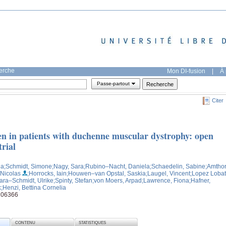
herche
Mon DI-fusion
|
À 
Passe-partout
Citer
fen in patients with duchenne muscular dystrophy: open
rial
ha
;Schmidt, Simone
;Nagy, Sara
;Rubino–Nacht, Daniela
;Schaedelin, Sabine
;Amthor
 Nicolas
;Horrocks, Iain
;Houwen–van Opstal, Saskia
;Laugel, Vincent
;Lopez Lobat
ara–Schmidt, Ulrike
;Spinty, Stefan
;von Moers, Arpad
;Lawrence, Fiona
;Hafner,
k
;Henzi, Bettina Cornelia
 106366
CONTENU
STATISTIQUES