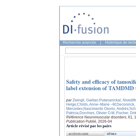
Recherche avancée
|
Historique de rec
Safety and efficacy of tamoxi
label extension of TAMDMD t
par
Zwingli, Gaëtan
;Putananickal, Nivedit
Helge
;Childs, Anne–Marie –M
;Deconinck,
Mercedes
;Nascimento Osorio, Andrés
;Sch
Patricia
;Dorchies, Olivier O.M.
;Fischer, Dir
Référence
Neuromuscular disorders, 61,
Publication
Publié, 2026-04
Article révisé par les pairs
ACCÈS EN LIGNE
DÉTAILS