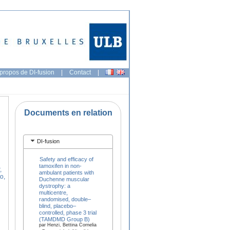
propos de DI-fusion
|
Contact
|
Documents en relation
DI-fusion
Safety and efficacy of
tamoxifen in non-
,
ambulant patients with
o,
Duchenne muscular
dystrophy: a
multicentre,
randomised, double–
blind, placebo–
controlled, phase 3 trial
(TAMDMD Group B)
par Henzi, Bettina Cornelia