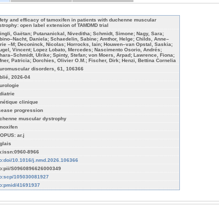
fety and efficacy of tamoxifen in patients with duchenne muscular
strophy: open label extension of TAMDMD trial
ingli, Gaëtan; Putananickal, Niveditha; Schmidt, Simone; Nagy, Sara;
bino–Nacht, Daniela; Schaedelin, Sabine; Amthor, Helge; Childs, Anne–
rie –M; Deconinck, Nicolas; Horrocks, Iain; Houwen–van Opstal, Saskia;
ugel, Vincent; Lopez Lobato, Mercedes; Nascimento Osorio, Andrés;
hara–Schmidt, Ulrike; Spinty, Stefan; von Moers, Arpad; Lawrence, Fiona;
fner, Patricia; Dorchies, Olivier O.M.; Fischer, Dirk; Henzi, Bettina Cornelia
uromuscular disorders, 61, 106366
blié, 2026-04
urologie
diatrie
nétique clinique
sease progression
chenne muscular dystrophy
moxifen
OPUS: ar.j
glais
n:issn:0960-8966
fo:doi/10.1016/j.nmd.2026.106366
fo:pii/S0960896626000349
fo:scp/105030081927
fo:pmid/41691937