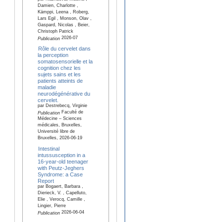
Damien, Charlotte ,
Kämppi, Leena , Roberg,
Lars Egil , Monson, Olav ,
Gaspard, Nicolas , Beier,
Christoph Patrick
2026-07
Publication
Rôle du cervelet dans
la perception
somatosensorielle et la
cognition chez les
sujets sains et les
patients atteints de
maladie
neurodégénérative du
cervelet.
par Destrebecq, Virginie
Faculté de
Publication
Médecine – Sciences
médicales, Bruxelles,
Université libre de
Bruxelles, 2026-06-19
Intestinal
intussusception in a
16-year-old teenager
with Peutz-Jeghers
Syndrome: a Case
Report
par Bogaert, Barbara ,
Dierieck, V. , Capelluto,
Elie , Verocq, Camille ,
Lingier, Pierre
2026-06-04
Publication