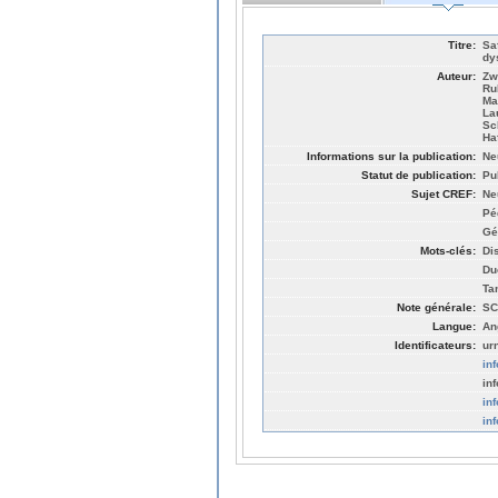
Titre:
Sa
dy
Auteur:
Zw
Ru
Ma
La
Sc
Ha
Informations sur la publication:
Ne
Statut de publication:
Pu
Sujet CREF:
Ne
Pé
Gé
Mots-clés:
Di
Du
Ta
Note générale:
SC
Langue:
An
Identificateurs:
ur
in
in
in
in