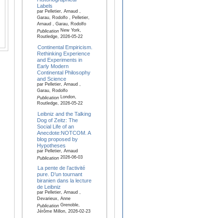
Labels
par Pelletier, Arnaud ,
Garau, Rodolfo , Pelletier,
Arnaud , Garau, Rodolfo
New York,
Publication
Routledge, 2026-05-22
Continental Empiricism.
Rethinking Experience
and Experiments in
Early Modern
Continental Philosophy
and Science
par Pelletier, Arnaud ,
Garau, Rodolfo
London,
Publication
Routledge, 2026-05-22
Leibniz and the Talking
Dog of Zeitz: The
Social Life of an
Anecdote:NOTCOM. A
blog proposed by
Hypotheses
par Pelletier, Arnaud
2026-06-03
Publication
La pente de l’activité
pure. D’un tournant
biranien dans la lecture
de Leibniz
par Pelletier, Arnaud ,
Devarieux, Anne
Grenoble,
Publication
Jérôme Millon, 2026-02-23