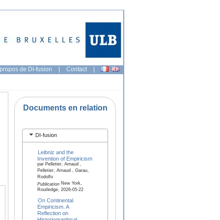
propos de DI-fusion
|
Contact
|
Documents en relation
DI-fusion
Leibniz and the
Invention of Empiricism
par Pelletier, Arnaud ,
Pelletier, Arnaud , Garau,
Rodolfo
New York,
Publication
Routledge, 2026-05-22
On Continental
Empiricism. A
Reflection on
Historiographical