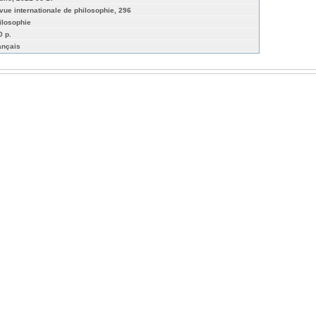
vue internationale de philosophie, 296
ilosophie
0 p.
ançais