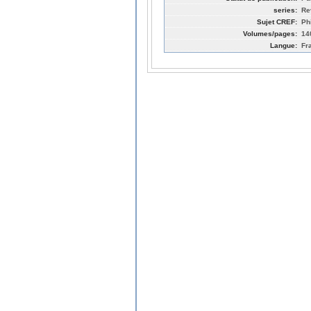
series:
Re
Sujet CREF:
Ph
Volumes/pages:
14
Langue:
Fr