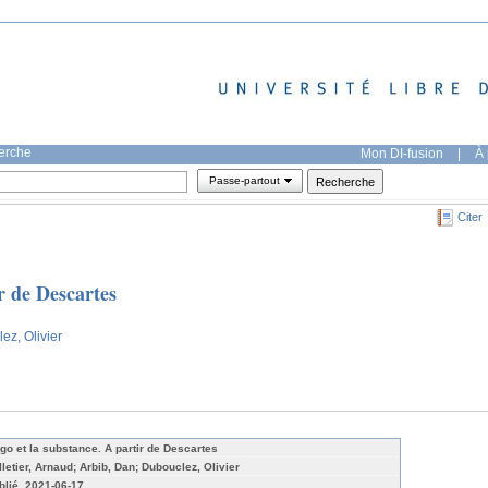
herche
Mon DI-fusion
|
À 
Passe-partout
Citer
r de Descartes
ez, Olivier
ego et la substance. A partir de Descartes
lletier, Arnaud; Arbib, Dan; Dubouclez, Olivier
blié, 2021-06-17