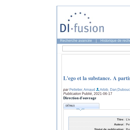
Recherche avancée
|
Historique de rec
L'ego et la substance. A parti
par
Pelletier, Arnaud
;Arbib, Dan
;Duboucl
Publication
Publié, 2021-06-17
Direction d'ouvrage
DÉTAILS
Titre:
L'
Auteur:
Pe
Statut de publication:
Pu