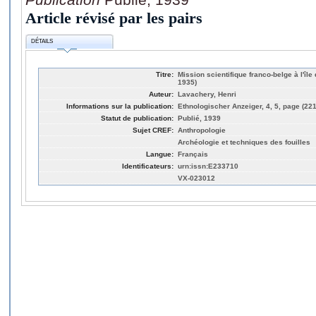
Article révisé par les pairs
DÉTAILS
Titre:
Mission scientifique franco-belge à l'île 
1935)
Auteur:
Lavachery, Henri
Informations sur la publication:
Ethnologischer Anzeiger, 4, 5, page (22
Statut de publication:
Publié, 1939
Sujet CREF:
Anthropologie
Archéologie et techniques des fouilles
Langue:
Français
Identificateurs:
urn:issn:E233710
VX-023012