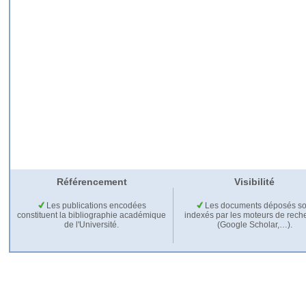
Référencement
Visibilité
Les publications encodées
Les documents déposés so
constituent la bibliographie académique
indexés par les moteurs de rech
de l'Université.
(Google Scholar,…).